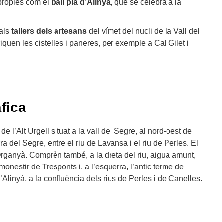
pròpies com el
ball pla d’Alinyà
, que se celebra a la
 als
tallers dels artesans
del vímet del nucli de la Vall del
quen les cistelles i paneres, per exemple a Cal Gilet i
fica
de l’Alt Urgell situat a la vall del Segre, al nord-oest de
a del Segre, entre el riu de Lavansa i el riu de Perles. El
Organyà. Comprèn també, a la dreta del riu, aigua amunt,
 monestir de Tresponts i, a l’esquerra, l’antic terme de
’Alinyà, a la confluència dels rius de Perles i de Canelles.