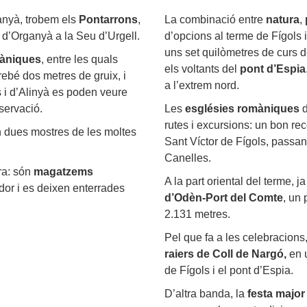
ganyà, trobem els
Pontarrons
,
La combinació entre
natura
,
 d’Organyà a la Seu d’Urgell.
d’opcions al terme de Fígols i
uns set quilòmetres de curs d
màniques
, entre les quals
els voltants del
pont d’Espia
ebé dos metres de gruix, i
a l’extrem nord.
s i d’Alinyà es poden veure
servació.
Les
esglésies romàniques
d
rutes i excursions: un bon re
n dues mostres de les moltes
Sant Víctor de Fígols, passa
Canelles.
ra: són
magatzems
A la part oriental del terme, j
rdor i es deixen enterrades
d’Odèn-Port del Comte
, un
2.131 metres.
Pel que fa a les celebracions
raiers de Coll de Nargó,
en u
de Fígols i el pont d’Espia.
D’altra banda, la
festa major