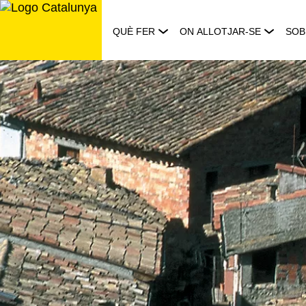
Saltar
al
QUÈ FER
ON ALLOTJAR-SE
SOB
contingut