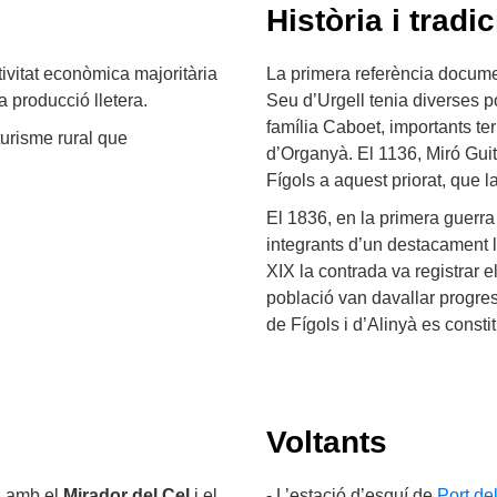
Història i tradic
tivitat econòmica majoritària
La primera referència docume
a producció lletera.
Seu d’Urgell tenia diverses p
família Caboet, importants ter
turisme rural que
d’Organyà. El 1136, Miró Guit
Fígols a aquest priorat, que la
El 1836, en la primera guerra 
integrants d’un destacament li
XIX la contrada va registrar e
població van davallar progre
de Fígols i d’Alinyà es consti
Voltants
a, amb el
Mirador del Cel
i el
- L’estació d’esquí de
Port de