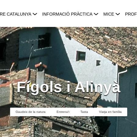
RE CATALUNYA
INFORMACIÓ PRÀCTICA
MICE
PROF
Fígols i Alinyà
Gaudeix de la natura
Entrena't
Tasta
Viatja en família