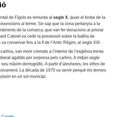
ió
ntal de Fígols es remunta al
segle X
, quan el bisbe de la
ossessions al terme. Se sap que la zona pertanyia a la
ratinents de la comarca, que van fer donacions al priorat
ard Caboet va cedir la possessió sobre la batllia de
 va conservar fins a la fi de l’Antic Règim, al segle XIX.
carlina, van morir cremats a l’interior de l’església trenta
beral agafats per sorpresa pels carlins. A mitjan segle
l seu màxim demogràfic. A partir d’aleshores, les xifres de
ssivament. La dècada de 1970 va servir perquè els termes
tuïssin en un sol municipi.
l Comte
.