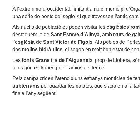
A l’extrem nord-occidental, limitant amb el municipi d’Or
una sèrie de ponts del segle XI que travessen l’antic camí
Als nuclis de població es poden visitar les
esglésies ro
destaquem la de
Sant Esteve d’Alinyà
, amb murs de gair
l’
església de Sant Víctor de Fígols
. Als pobles de Perle
dos
molins hidràulics
, el segon en molt bon estat de con
Les
fonts Grans
i la
de l’Aiguaneix
, prop de Llobera, só
fonts que es troben pels camins del terme.
Pels camps criden l’atenció uns estranys monticles de ter
subterranis
per guardar les patates, que s’agafen a la ta
fins a l’any següent.