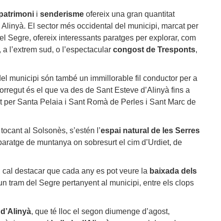
patrimoni
i
senderisme
ofereix una gran quantitat
 Alinyà. El sector més occidental del municipi, marcat per
el Segre, ofereix interessants paratges per explorar, com
, a l’extrem sud, o l’espectacular
congost de Tresponts
,
el municipi són també un immillorable fil conductor per a
corregut és el que va des de Sant Esteve d’Alinyà fins a
nt per Santa Pelaia i Sant Romà de Perles i Sant Marc de
a tocant al Solsonès, s’estén l’
espai natural de les Serres
 paratge de muntanya on sobresurt el cim d’Urdiet, de
, cal destacar que cada any es pot veure la
baixada dels
n tram del Segre pertanyent al municipi, entre els clops
 d’Alinyà
, que té lloc el segon diumenge d’agost,