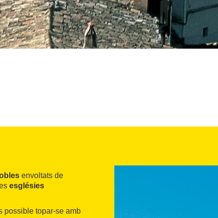
pobles
envoltats de
les
esglésies
és possible topar-se amb