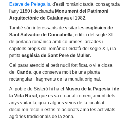
Esteve de Pelagalls
, d'estil romànic tardà, consagrada
l'any 1180 i declarada
Monument del Patrimoni
Arquitectònic de Catalunya
el 1982.
També són interessants de visitar les
esglésies de
Sant Salvador de Concabella
, edifici del segle XIII
de portada romànica amb columnes, arcades i
capitells propis del romànic lleidatà del segle XII, i la
petita
església de Sant Pere de Muller
.
Cal parar atenció al petit nucli fortificat, o vila closa,
del
Canós
, que conserva molt bé una planta
rectangular i fragments de la muralla original.
Al poble de Sisteró hi ha el
Museu de la Pagesia i de
la Vida Rural
, que es va crear al començament dels
anys vuitanta, quan alguns veïns de la localitat
decidiren recollir estris relacionats amb les activitats
agràries tradicionals de la zona.