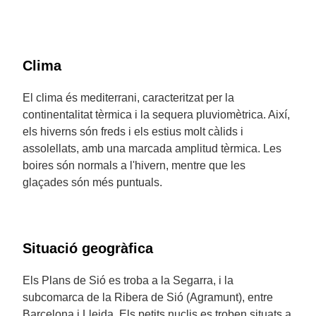
Clima
El clima és mediterrani, caracteritzat per la
continentalitat tèrmica i la sequera pluviomètrica. Així,
els hiverns són freds i els estius molt càlids i
assolellats, amb una marcada amplitud tèrmica. Les
boires són normals a l'hivern, mentre que les
glaçades són més puntuals.
Situació geogràfica
Els Plans de Sió es troba a la Segarra, i la
subcomarca de la Ribera de Sió (Agramunt), entre
Barcelona i Lleida. Els petits nuclis es troben situats a