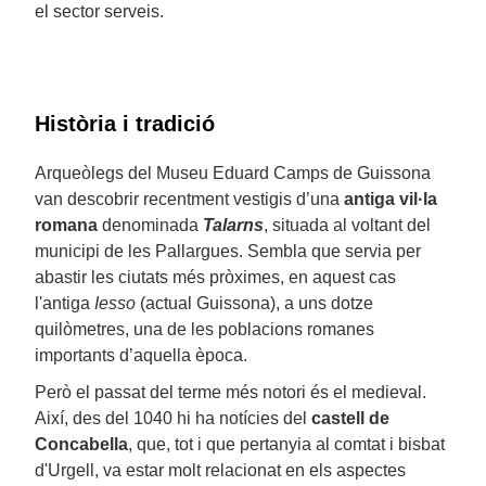
el sector serveis.
Història i tradició
Arqueòlegs del Museu Eduard Camps de Guissona
van descobrir recentment vestigis d’una
antiga vil·la
romana
denominada
Talarns
, situada al voltant del
municipi de les Pallargues. Sembla que servia per
abastir les ciutats més pròximes, en aquest cas
l'antiga
Iesso
(actual Guissona), a uns dotze
quilòmetres, una de les poblacions romanes
importants d’aquella època.
Però el passat del terme més notori és el medieval.
Així, des del 1040 hi ha notícies del
castell de
Concabella
, que, tot i que pertanyia al comtat i bisbat
d'Urgell, va estar molt relacionat en els aspectes