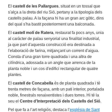
El
castell de les Pallargues
, situat en un tossal que
s'alça a la dreta del riu Sió, pertany a la tipologia dels
castells palau. A la façana hi ha un gran arc gòtic, dins
del qual s'ha bastit posteriorment una balconada.
El
castell molí de Ratera
, restaurat fa pocs anys, unia
al caràcter de palau senyorial una finalitat industrial,
ja que part d'aquesta construcció era destinada a
l'elaboració de farina, mitjançant un corrent d'aigua.
Consta d’una gran torre quadrada i una altra de
cilíndrica, adossada a un angle que arrenca de la
planta noble i un cos d'edifici rectangular de quatre
plantes.
El
castell de Concabella
és de planta quadrada i té
trenta metres de façana, amb un pati interior, portalada
noble, finestrals renaixentistes i dues torres. Hi té la
seu el
Centre d'Interpretació dels Castells del Sió
.
Pel que fa a l’art religiós, destaca l’
església de Sant