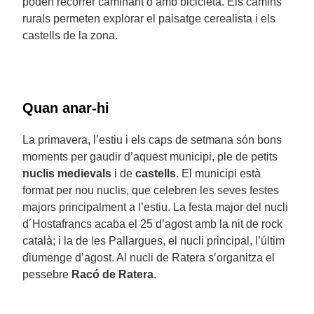
poden recórrer caminant o amb bicicleta. Els camins
rurals permeten explorar el paisatge cerealista i els
castells de la zona.
Quan anar-hi
La primavera, l’estiu i els caps de setmana són bons
moments per gaudir d’aquest municipi, ple de petits
nuclis medievals
i de
castells
. El municipi està
format per nou nuclis, que celebren les seves festes
majors principalment a l’estiu. La festa major del nucli
d´Hostafrancs acaba el 25 d’agost amb la nit de rock
català; i la de les Pallargues, el nucli principal, l’últim
diumenge d’agost. Al nucli de Ratera s’organitza el
pessebre
Racó de Ratera
.