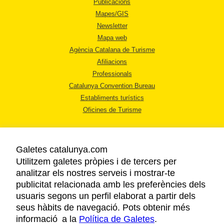
Publicacions
Mapes/GIS
Newsletter
Mapa web
Agència Catalana de Turisme
Afiliacions
Professionals
Catalunya Convention Bureau
Establiments turístics
Oficines de Turisme
Galetes catalunya.com
Utilitzem galetes pròpies i de tercers per
analitzar els nostres serveis i mostrar-te
AVÍS LEGAL
publicitat relacionada amb les preferències dels
POLÍTICA DE PRIVACITAT
usuaris segons un perfil elaborat a partir dels
COOKIES
seus hàbits de navegació. Pots obtenir més
informació a la
Política de Galetes
ACCESSIBILITAT
.