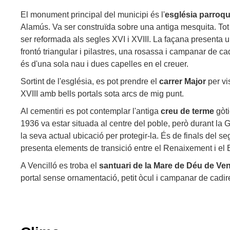
El monument principal del municipi és l'
església parroqu
Alamús. Va ser construïda sobre una antiga mesquita. Tot 
ser reformada als segles XVI i XVIII. La façana presenta un
frontó triangular i pilastres, una rosassa i campanar de cadi
és d'una sola nau i dues capelles en el creuer.
Sortint de l'església, es pot prendre el
carrer Major
per vi
XVIII amb bells portals sota arcs de mig punt.
Al cementiri es pot contemplar l'antiga
creu de terme
gòti
1936 va estar situada al centre del poble, però durant la G
la seva actual ubicació per protegir-la. És de finals del seg
presenta elements de transició entre el Renaixement i el 
A Vencilló es troba el
santuari de la Mare de Déu de Ven
portal sense ornamentació, petit òcul i campanar de cadiret