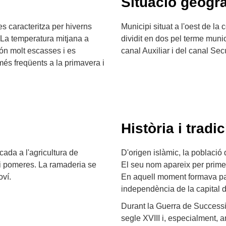
Situació geogrà
es caracteritza per hiverns
Municipi situat a l'oest de la
. La temperatura mitjana a
dividit en dos pel terme munic
 són molt escasses i es
canal Auxiliar i del canal Sec
més freqüents a la primavera i
Història i tradic
cada a l'agricultura de
D'origen islàmic, la població
 i pomeres. La ramaderia se
El seu nom apareix per prim
oví.
En aquell moment formava part
independència de la capital d
Durant la Guerra de Successió
segle XVIII i, especialment, am