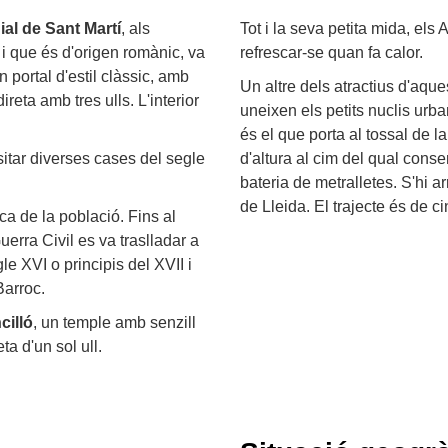
ial de Sant Martí
, als
Tot i la seva petita mida, els
i que és d'origen romànic, va
refrescar-se quan fa calor.
 portal d'estil clàssic, amb
Un altre dels atractius d'aqu
reta amb tres ulls. L'interior
uneixen els petits nuclis ur
és el que porta al tossal de 
sitar diverses cases del segle
d'altura al cim del qual conse
bateria de metralletes. S'hi a
de Lleida. El trajecte és de ci
ca de la població. Fins al
uerra Civil es va traslladar a
le XVI o principis del XVII i
Barroc.
cilló
, un temple amb senzill
a d'un sol ull.