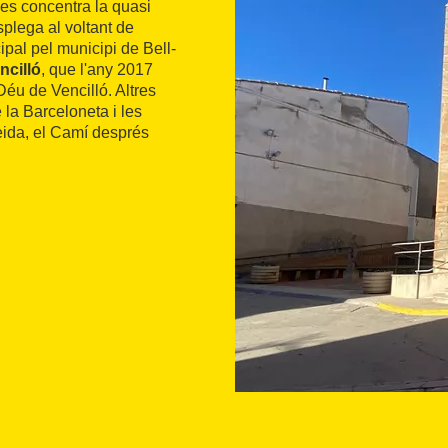
 es concentra la quasi
splega al voltant de
cipal pel municipi de Bell-
ncilló
, que l'any 2017
Déu de Vencilló. Altres
 la Barceloneta i les
eida, el Camí després