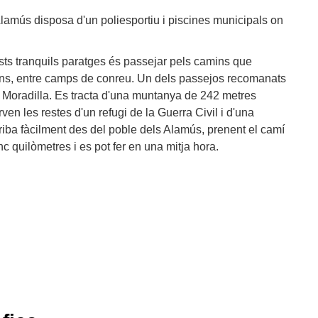
 Alamús disposa d'un poliesportiu i piscines municipals on
ests tranquils paratges és passejar pels camins que
bans, entre camps de conreu. Un dels passejos recomanats
la Moradilla. Es tracta d'una muntanya de 242 metres
rven les restes d'un refugi de la Guerra Civil i d'una
rriba fàcilment des del poble dels Alamús, prenent el camí
nc quilòmetres i es pot fer en una mitja hora.