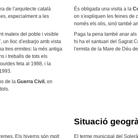
bra de l'arquitecte català
És obligada una visita a la
Co
les, especialment a les
on s'expliquen les feines de 
només els olis, sinó també ame
t mateix del poble i visible
Paga la pena també anar als
, un lloc d'esbarjo amb vista
hi ha el santuari del Sagrat C
ha tres ermites: la més antiga
l'ermita de la Mare de Déu de
i treballs de tots els
ourdes feta al 1988, i la
 1993.
s de la
Guerra Civil
, on
dols.
Situació geogrà
remes. Els hiverns són molt
El terme municipal del Solerà