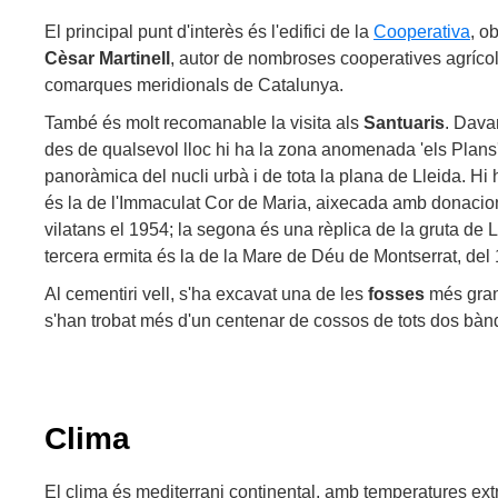
El principal punt d'interès és l'edifici de la
Cooperativa
, o
Cèsar Martinell
, autor de nombroses cooperatives agríco
comarques meridionals de Catalunya.
També és molt recomanable la visita als
Santuaris
. Davan
des de qualsevol lloc hi ha la zona anomenada 'els Plans'
panoràmica del nucli urbà i de tota la plana de Lleida. Hi 
és la de l'Immaculat Cor de Maria, aixecada amb donacions 
vilatans el 1954; la segona és una rèplica de la gruta de L
tercera ermita és la de la Mare de Déu de Montserrat, del
Al cementiri vell, s'ha excavat una de les
fosses
més gran
s'han trobat més d'un centenar de cossos de tots dos bàn
Clima
El clima és mediterrani continental, amb temperatures ext