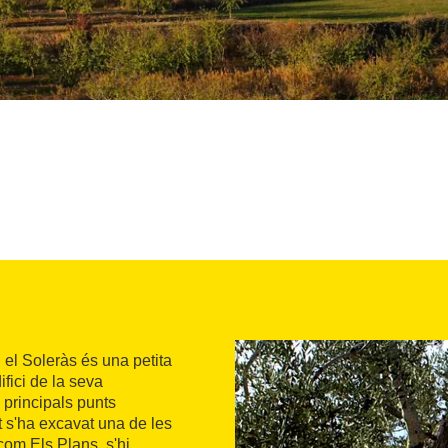
 el Soleràs és una petita
fici de la seva
 principals punts
t s'ha excavat una de les
com Els Plans, s'hi