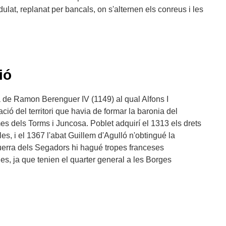
ulat, replanat per bancals, on s'alternen els conreus i les
ió
 de Ramon Berenguer IV (1149) al qual Alfons I
ió del territori que havia de formar la baronia del
es dels Torms i Juncosa. Poblet adquirí el 1313 els drets
es, i el 1367 l'abat Guillem d'Agulló n'obtingué la
guerra dels Segadors hi hagué tropes franceses
s, ja que tenien el quarter general a les Borges