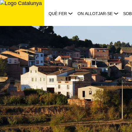
Saltar
al
QUÈ FER
ON ALLOTJAR-SE
SOB
contingut