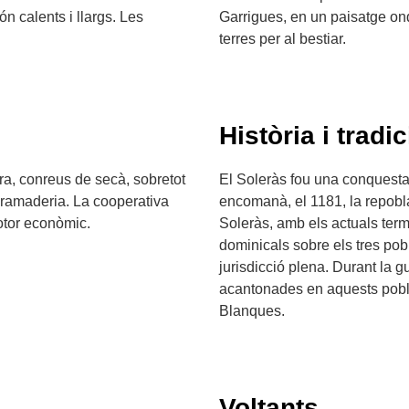
ón calents i llargs. Les
Garrigues, en un paisatge ond
terres per al bestiar.
Història i tradic
ra, conreus de secà, sobretot
El Soleràs fou una conquesta
 la ramaderia. La cooperativa
encomanà, el 1181, la repoblac
otor econòmic.
Soleràs, amb els actuals term
dominicals sobre els tres pobl
jurisdicció plena. Durant la 
acantonades en aquests poble
Blanques.
Voltants