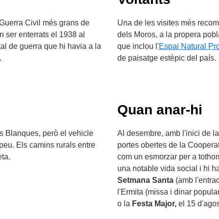
 Guerra Civil més grans de
Una de les visites més recom
 ser enterrats el 1938 al
dels Moros, a la propera pob
tal de guerra que hi havia a la
que inclou l'
Espai Natural Pr
.
de paisatge estèpic del país.
Quan anar-hi
s Blanques, però el vehicle
Al desembre, amb l'inici de la
 peu. Els camins rurals entre
portes obertes de la Cooperati
eta.
com un esmorzar per a tothom
una notable vida social i hi h
Setmana Santa
(amb l'entrad
l'Ermita (missa i dinar popul
o la
Festa Major,
el 15 d'agos