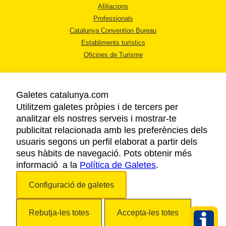
Afiliacions
Professionals
Catalunya Convention Bureau
Establiments turístics
Oficines de Turisme
Galetes catalunya.com
Utilitzem galetes pròpies i de tercers per
analitzar els nostres serveis i mostrar-te
AVÍS LEGAL
publicitat relacionada amb les preferències dels
POLÍTICA DE PRIVACITAT
usuaris segons un perfil elaborat a partir dels
COOKIES
seus hàbits de navegació. Pots obtenir més
informació a la
Política de Galetes
ACCESSIBILITAT
.
Configuració de galetes
Copyright © 2026. Agència Catalana de Turisme. Tots els drets reservats.
Rebutja-les totes
Accepta-les totes