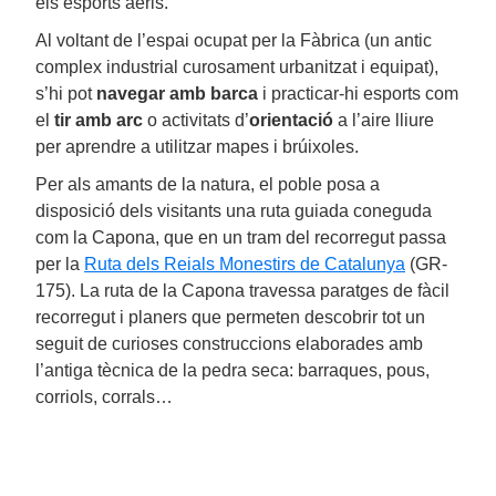
els esports aeris.
Al voltant de l’espai ocupat per la Fàbrica (un antic
complex industrial curosament urbanitzat i equipat),
s’hi pot
navegar amb barca
i practicar-hi esports com
el
tir amb arc
o activitats d’
orientació
a l’aire lliure
per aprendre a utilitzar mapes i brúixoles.
Per als amants de la natura, el poble posa a
disposició dels visitants una ruta guiada coneguda
com la Capona, que en un tram del recorregut passa
per la
Ruta dels Reials Monestirs de Catalunya
(GR-
175). La ruta de la Capona travessa paratges de fàcil
recorregut i planers que permeten descobrir tot un
seguit de curioses construccions elaborades amb
l’antiga tècnica de la pedra seca: barraques, pous,
corriols, corrals…