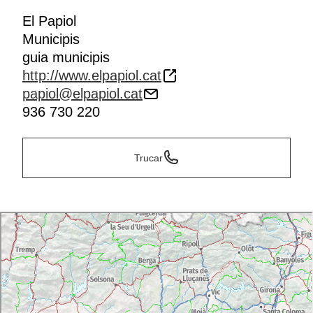
El Papiol
Municipis
guia municipis
http://www.elpapiol.cat
papiol@elpapiol.cat
936 730 220
Trucar