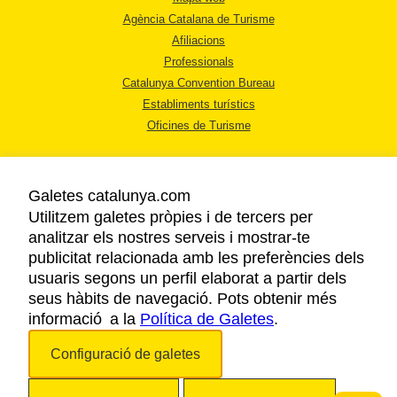
Agència Catalana de Turisme
Afiliacions
Professionals
Catalunya Convention Bureau
Establiments turístics
Oficines de Turisme
Galetes catalunya.com
Utilitzem galetes pròpies i de tercers per
analitzar els nostres serveis i mostrar-te
AVÍS LEGAL
publicitat relacionada amb les preferències dels
POLÍTICA DE PRIVACITAT
usuaris segons un perfil elaborat a partir dels
COOKIES
seus hàbits de navegació. Pots obtenir més
informació a la
Política de Galetes
ACCESSIBILITAT
.
Configuració de galetes
Copyright © 2026. Agència Catalana de Turisme. Tots els drets reservats.