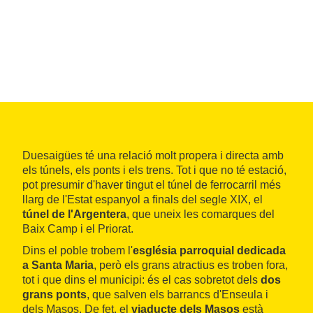
Duesaigües té una relació molt propera i directa amb
els túnels, els ponts i els trens. Tot i que no té estació,
pot presumir d'haver tingut el túnel de ferrocarril més
llarg de l'Estat espanyol a finals del segle XIX, el
túnel de l'Argentera
, que uneix les comarques del
Baix Camp i el Priorat.
Dins el poble trobem l'
església parroquial dedicada
a Santa Maria
, però els grans atractius es troben fora,
tot i que dins el municipi: és el cas sobretot dels
dos
grans ponts
, que salven els barrancs d'Enseula i
dels Masos. De fet, el
viaducte dels Masos
està