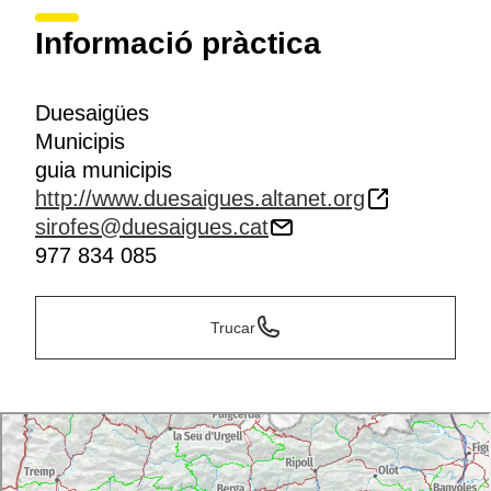
Informació pràctica
Duesaigües
Municipis
guia municipis
http://www.duesaigues.altanet.org
sirofes@duesaigues.cat
977 834 085
Trucar