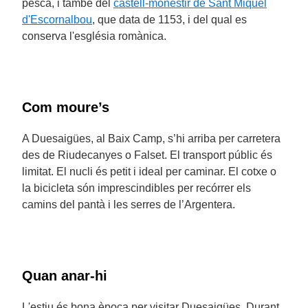
pesca, i també del
castell-monestir de Sant Miquel
d'Escornalbou
, que data de 1153, i del qual es
conserva l'església romànica.
Com moure’s
A Duesaigües, al Baix Camp, s’hi arriba per carretera
des de Riudecanyes o Falset. El transport públic és
limitat. El nucli és petit i ideal per caminar. El cotxe o
la bicicleta són imprescindibles per recórrer els
camins del pantà i les serres de l’Argentera.
Quan anar-hi
L'estiu és bona època per visitar Duesaigües. Durant