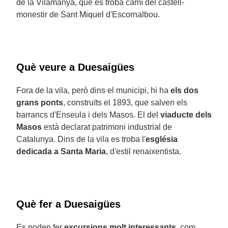
de la Vilamanya, que es troba camí del castell-
monestir de Sant Miquel d'Escornalbou.
Què veure a Duesaigües
Fora de la vila, però dins el municipi, hi ha
els dos
grans ponts
, construïts el 1893, que salven els
barrancs d'Enseula i dels Masos. El del
viaducte dels
Masos
està declarat patrimoni industrial de
Catalunya. Dins de la vila es troba l'
església
dedicada a Santa Maria
, d'estil renaixentista.
Què fer a Duesaigües
Es poden fer
excursions molt interessants
, com