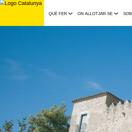
Saltar
al
QUÈ FER
ON ALLOTJAR-SE
SOB
contingut