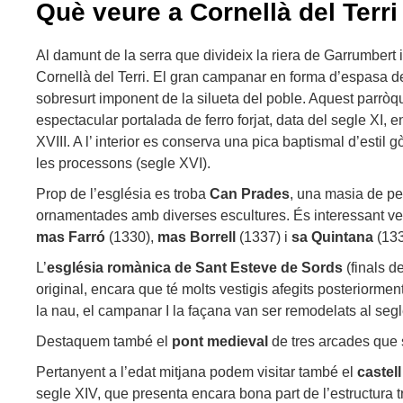
Què veure a Cornellà del Terri
Al damunt de la serra que divideix la riera de Garrumbert i
Cornellà del Terri. El gran campanar en forma d’espasa de
sobresurt imponent de la silueta del poble. Aquest parrò
espectacular portalada de ferro forjat, data del segle XI, 
XVIII. A l’ interior es conserva una pica baptismal d’estil g
les processons (segle XVI).
Prop de l’església es troba
Can Prades
, una masia de pe
ornamentades amb diverses escultures. És interessant ve
mas Farró
(1330),
mas Borrell
(1337) i
sa Quintana
(133
L’
església
romànica de Sant Esteve de Sords
(finals d
original, encara que té molts vestigis afegits posteriormen
la nau, el campanar I la façana van ser remodelats al segl
Destaquem també el
pont medieval
de tres arcades que s
Pertanyent a l’edat mitjana podem visitar també el
castel
segle XIV, que presenta encara bona part de l’estructura tr