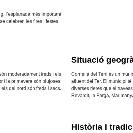
ig, l’esplanada més important
se celebren les fires i festes
Situació geogrà
 són moderadament freds i els
Cornellà del Terri és un munici
or i la primavera són plujoses.
afluent del Ter. El municipi t
els del nord són freds i secs.
diverses rieres que el traves
Revardit, la Farga, Marimanya
Història i tradic