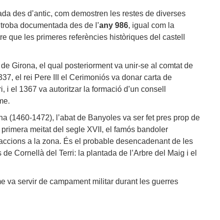
blada des d’antic, com demostren les restes de diverses
s troba documentada des de l’
any 986
, igual com la
e que les primeres referències històriques del castell
 de Girona, el qual posteriorment va unir-se al comtat de
37, el rei Pere III el Cerimoniós va donar carta de
, i el 1367 va autoritzar la formació d’un consell
me.
na (1460-1472), l’abat de Banyoles va ser fet pres prop de
 primera meitat del segle XVII, el famós bandoler
 accions a la zona. És el probable desencadenant de les
de Cornellà del Terri: la plantada de l’Arbre del Maig i el
rme va servir de campament militar durant les guerres