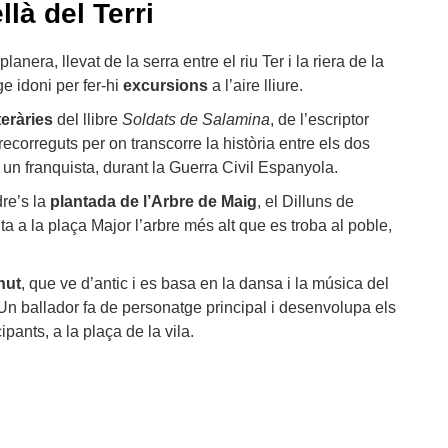
là del Terri
anera, llevat de la serra entre el riu Ter i la riera de la
ge idoni per fer-hi
excursions
a l’aire lliure.
teràries
del llibre
Soldats de Salamina
, de l’escriptor
ecorreguts per on transcorre la història entre els dos
 un franquista, durant la Guerra Civil Espanyola.
re’s la
plantada de l’Arbre de Maig
, el Dilluns de
a a la plaça Major l’arbre més alt que es troba al poble,
rnut
, que ve d’antic i es basa en la dansa i la música del
 ballador fa de personatge principal i desenvolupa els
pants, a la plaça de la vila.