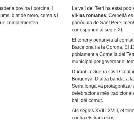
aderia bovina i porcina, i
La vall del Terri ha estat po
gums, blat de moro, cereals i
vil·les romanes
. Cornellà e
ia que complementen
parròquia de Sant Pere, mentr
corresponen al segle XI.
El terreny pertanyia al comtat
Barcelona i a la Corona. El 13
poblament a Cornellà del Terri
municipal per governar el ter
Durant la Guerra Civil Catala
Borgonyà. D’altra banda, a la
Serrallonga va protagonitzar
celebracions més tradicionals 
ball del cornut.
Als segles XVII i XVIII, el te
contra els francesos.