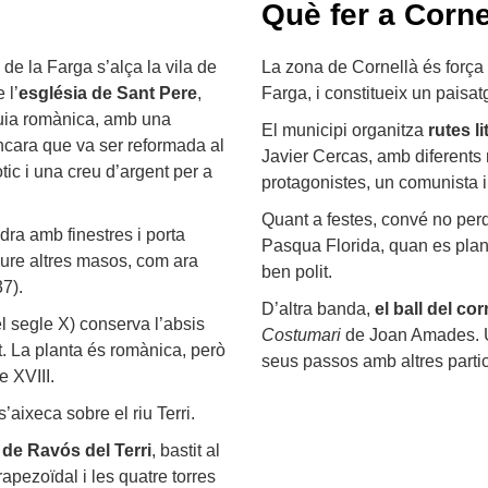
Què fer a Cornel
 de la Farga s’alça la vila de
La zona de Cornellà és força pl
 l’
església
de Sant Pere
,
Farga, i constitueix un paisat
quia romànica, amb una
El municipi organitza
rutes li
encara que va ser reformada al
Javier Cercas, amb diferents r
òtic i una creu d’argent per a
protagonistes, un comunista i
Quant a festes, convé no perd
dra amb finestres i porta
Pasqua Florida, quan es plant
ure altres masos, com ara
ben polit.
7).
D’altra banda,
el ball del co
el segle X) conserva l’absis
Costumari
de Joan Amades. Un
t. La planta és romànica, però
seus passos amb altres partici
e XVIII.
’aixeca sobre el riu Terri.
l de Ravós del Terri
, bastit al
apezoïdal i les quatre torres