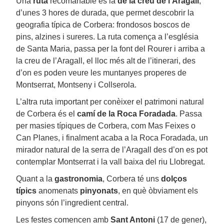
Una
ruta
recomanable és la
de la creu de l’Aragall
,
d’unes 3 hores de durada, que permet descobrir la
geografia típica de Corbera: frondosos boscos de
pins, alzines i sureres. La ruta comença a l’església
de Santa Maria, passa per la font del Rourer i arriba a
la creu de l’Aragall, el lloc més alt de l’itinerari, des
d’on es poden veure les muntanyes properes de
Montserrat, Montseny i Collserola.
L’altra ruta important per conèixer el patrimoni natural
de Corbera és el
camí de la Roca Foradada
. Passa
per masies típiques de Corbera, com Mas Feixes o
Can Planes, i finalment acaba a la Roca Foradada, un
mirador natural de la serra de l’Aragall des d’on es pot
contemplar Montserrat i la vall baixa del riu Llobregat.
Quant a la
gastronomia
, Corbera té uns
dolços
típics
anomenats
pinyonats
, en què òbviament els
pinyons són l’ingredient central.
Les festes comencen amb
Sant Antoni
(17 de gener),