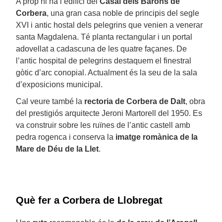
A prop hi ha l’edifici del
Casal dels Barons de
Corbera
, una gran casa noble de principis del segle
XVI i antic hostal dels pelegrins que venien a venerar
santa Magdalena. Té planta rectangular i un portal
adovellat a cadascuna de les quatre façanes. De
l’antic hospital de pelegrins destaquem el finestral
gòtic d’arc conopial. Actualment és la seu de la sala
d’exposicions municipal.
Cal veure també la
rectoria de Corbera de Dalt
, obra
del prestigiós arquitecte Jeroni Martorell del 1950. Es
va construir sobre les ruïnes de l’antic castell amb
pedra rogenca i conserva la
imatge romànica de la
Mare de Déu de la Llet
.
Què fer a Corbera de Llobregat