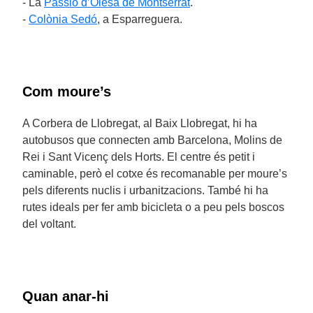
- La
Passió d’Olesa de Montserrat
.
-
Colònia Sedó
, a Esparreguera.
Com moure’s
A Corbera de Llobregat, al Baix Llobregat, hi ha
autobusos que connecten amb Barcelona, Molins de
Rei i Sant Vicenç dels Horts. El centre és petit i
caminable, però el cotxe és recomanable per moure’s
pels diferents nuclis i urbanitzacions. També hi ha
rutes ideals per fer amb bicicleta o a peu pels boscos
del voltant.
Quan anar-hi