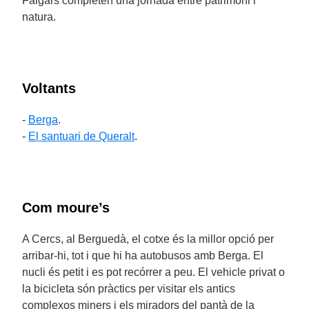
Falgars completen una jornada entre patrimoni i
natura.
Voltants
-
Berga
.
-
El santuari de Queralt
.
Com moure’s
A Cercs, al Berguedà, el cotxe és la millor opció per
arribar-hi, tot i que hi ha autobusos amb Berga. El
nucli és petit i es pot recórrer a peu. El vehicle privat o
la bicicleta són pràctics per visitar els antics
complexos miners i els miradors del pantà de la