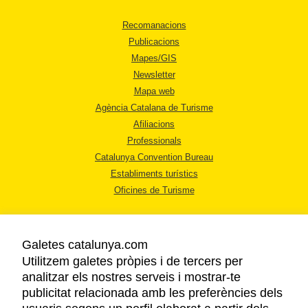
Recomanacions
Publicacions
Mapes/GIS
Newsletter
Mapa web
Agència Catalana de Turisme
Afiliacions
Professionals
Catalunya Convention Bureau
Establiments turístics
Oficines de Turisme
Galetes catalunya.com
Utilitzem galetes pròpies i de tercers per
analitzar els nostres serveis i mostrar-te
AVÍS LEGAL
publicitat relacionada amb les preferències dels
POLÍTICA DE PRIVACITAT