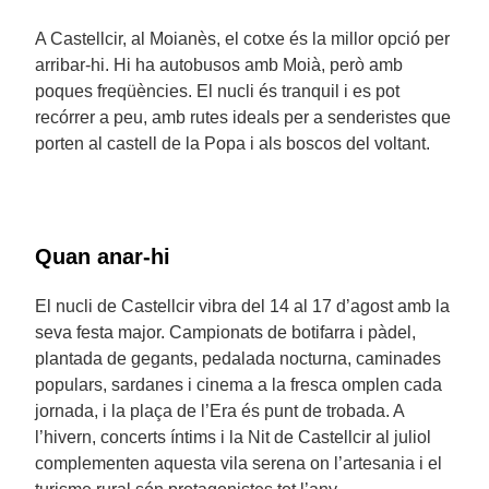
A Castellcir, al Moianès, el cotxe és la millor opció per
arribar-hi. Hi ha autobusos amb Moià, però amb
poques freqüències. El nucli és tranquil i es pot
recórrer a peu, amb rutes ideals per a senderistes que
porten al castell de la Popa i als boscos del voltant.
Quan anar-hi
El nucli de Castellcir vibra del 14 al 17 d’agost amb la
seva festa major. Campionats de botifarra i pàdel,
plantada de gegants, pedalada nocturna, caminades
populars, sardanes i cinema a la fresca omplen cada
jornada, i la plaça de l’Era és punt de trobada. A
l’hivern, concerts íntims i la Nit de Castellcir al juliol
complementen aquesta vila serena on l’artesania i el