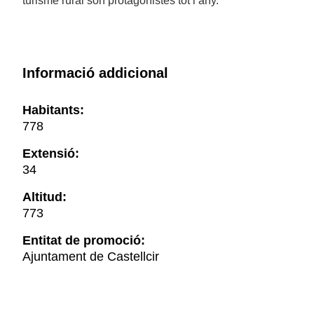
turisme rural són protagonistes tot l’any.
Informació addicional
Habitants:
778
Extensió:
34
Altitud:
773
Entitat de promoció:
Ajuntament de Castellcir