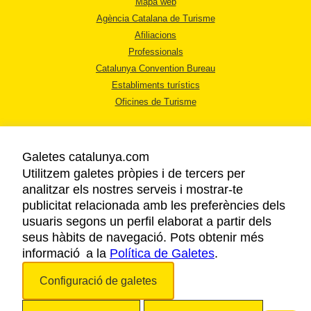
Mapa web
Agència Catalana de Turisme
Afiliacions
Professionals
Catalunya Convention Bureau
Establiments turístics
Oficines de Turisme
Galetes catalunya.com
Utilitzem galetes pròpies i de tercers per
analitzar els nostres serveis i mostrar-te
AVÍS LEGAL
publicitat relacionada amb les preferències dels
POLÍTICA DE PRIVACITAT
usuaris segons un perfil elaborat a partir dels
COOKIES
seus hàbits de navegació. Pots obtenir més
informació a la
Política de Galetes
ACCESSIBILITAT
.
Configuració de galetes
Copyright © 2026. Agència Catalana de Turisme. Tots els drets reservats.