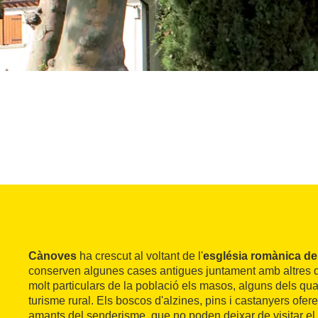
Cànoves
ha crescut al voltant de l'
església romànica d
conserven algunes cases antigues juntament amb altres 
molt particulars de la població els masos, alguns dels qua
turisme rural. Els boscos d'alzines, pins i castanyers ofer
amants del senderisme, que no poden deixar de visitar el