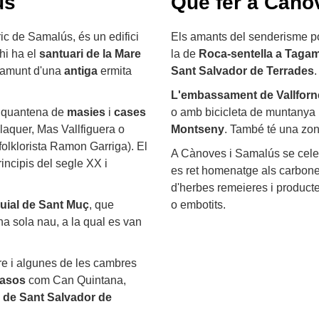
ús
Què fer a Càno
ric de Samalús, és un edifici
Els amants del senderisme p
hi ha el
santuari de la Mare
la de
Roca-sentella a Taga
I damunt d'una
antiga
ermita
Sant Salvador de Terrades
.
L'embassament de Vallforn
inquantena de
masies
i
cases
o amb bicicleta de muntanya 
laquer, Mas Vallfiguera o
Montseny
. També té una zon
olklorista Ramon Garriga). El
A Cànoves i Samalús se celebr
rincipis del segle XX i
es ret homenatge als carbone
d'herbes remeieres i productes
uial de Sant Muç
, que
o embotits.
a sola nau, a la qual es van
re i algunes de les cambres
asos
com Can Quintana,
a de Sant Salvador de