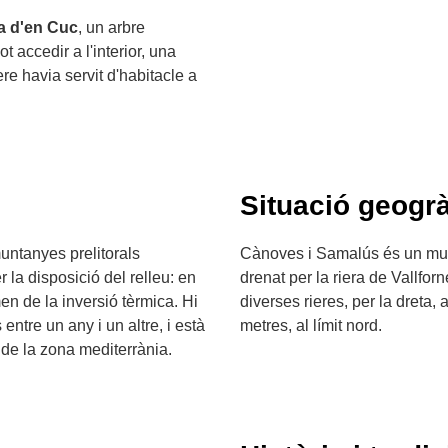
a d'en Cuc
, un arbre
accedir a l'interior, una
e havia servit d'habitacle a
Situació geogrà
muntanyes prelitorals
Cànoves i Samalús és un munic
la disposició del relleu: en
drenat per la riera de Vallfo
n de la inversió tèrmica. Hi
diverses rieres, per la dreta,
ntre un any i un altre, i està
metres, al límit nord.
 de la zona mediterrània.