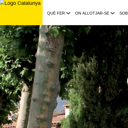
Saltar
al
QUÈ FER
ON ALLOTJAR-SE
SOB
contingut