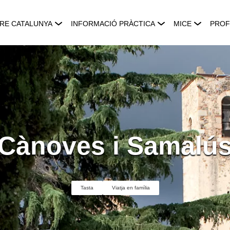
RE CATALUNYA
INFORMACIÓ PRÀCTICA
MICE
PROF
Cànoves i Samalú
Tasta
Viatja en família