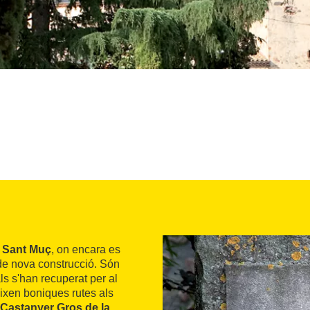
e Sant Muç
, on encara es
de nova construcció. Són
ls s'han recuperat per al
eixen boniques rutes als
Castanyer Gros de la