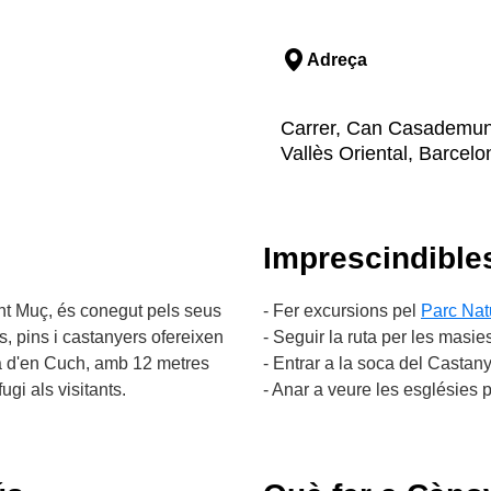
Adreça
Carrer, Can Casademunt
Vallès Oriental, Barcelo
Imprescindible
ant Muç, és conegut pels seus
- Fer excursions pel
Parc Nat
s, pins i castanyers ofereixen
- Seguir la ruta per les masie
ga d'en Cuch, amb 12 metres
- Entrar a la soca del Castan
gi als visitants.
- Anar a veure les esglésies 