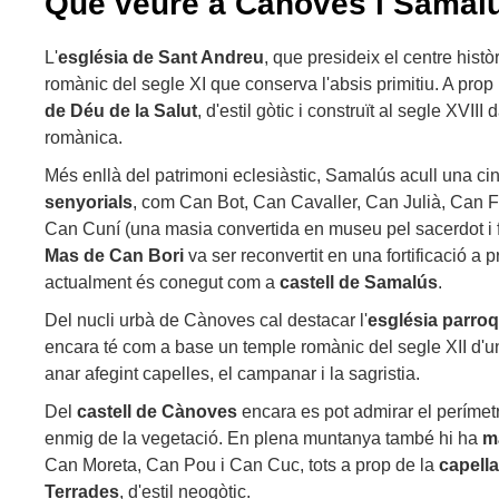
Què veure a Cànoves i Samal
L'
església
de Sant Andreu
, que presideix el centre histò
romànic del segle XI que conserva l'absis primitiu. A prop 
de Déu de la Salut
, d'estil gòtic i construït al segle XVII
romànica.
Més enllà del patrimoni eclesiàstic, Samalús acull una c
senyorials
, com Can Bot, Can Cavaller, Can Julià, Can F
Can Cuní (una masia convertida en museu pel sacerdot i f
Mas de Can Bori
va ser reconvertit en una fortificació a p
actualment és conegut com a
castell de Samalús
.
Del nucli urbà de Cànoves cal destacar l'
església
parroq
encara té com a base un temple romànic del segle XII d'un
anar afegint capelles, el campanar i la sagristia.
Del
castell de Cànoves
encara es pot admirar el perímet
enmig de la vegetació. En plena muntanya també hi ha
m
Can Moreta, Can Pou i Can Cuc, tots a prop de la
capell
Terrades
, d'estil neogòtic.