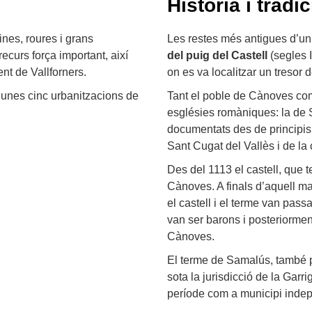
Història i tradic
ines, roures i grans
Les restes més antigues d’u
ecurs força important, així
del puig del Castell
(segles I
nt de Vallforners.
on es va localitzar un tresor
 unes cinc urbanitzacions de
Tant el poble de Cànoves com
esglésies romàniques: la de 
documentats des de principis
Sant Cugat del Vallès i de l
Des del 1113 el castell, que t
Cànoves. A finals d’aquell ma
el castell i el terme van pas
van ser barons i posteriormen
Cànoves.
El terme de Samalús, també po
sota la jurisdicció de la Garr
període com a municipi indepe