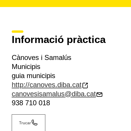
Informació pràctica
Cànoves i Samalús
Municipis
guia municipis
http://canoves.diba.cat
canovesisamalus@diba.cat
938 710 018
Trucar