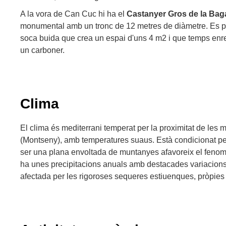
A la vora de Can Cuc hi ha el
Castanyer Gros de la Bag
monumental amb un tronc de 12 metres de diàmetre. Es pot 
soca buida que crea un espai d'uns 4 m2 i que temps enrer
un carboner.
Clima
El clima és mediterrani temperat per la proximitat de les 
(Montseny), amb temperatures suaus. Està condicionat per 
ser una plana envoltada de muntanyes afavoreix el fenome
ha unes precipitacions anuals amb destacades variacions e
afectada per les rigoroses sequeres estiuenques, pròpies