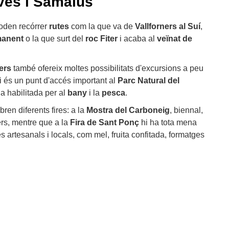
ves i Samalús
oden recórrer
rutes
com la que va de
Vallforners al Suí
,
manent
o la que surt del
roc Fiter
i acaba al
veïnat de
ers
també ofereix moltes possibilitats d'excursions a peu
i és un punt d'accés important al
Parc Natural del
a habilitada per al
bany
i la
pesca
.
en diferents fires: a la
Mostra del Carboneig
, biennal,
rs, mentre que a la
Fira de Sant Ponç
hi ha tota mena
 artesanals i locals, com mel, fruita confitada, formatges