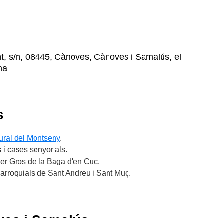
, s/n, 08445, Cànoves, Cànoves i Samalús, el
na
s
ural del Montseny
.
s i cases senyorials.
yer Gros de la Baga d'en Cuc.
parroquials de Sant Andreu i Sant Muç.