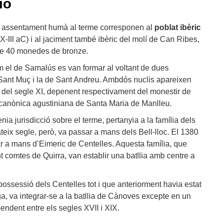
ió
n assentament humà al terme corresponen al
poblat ibèric
X-III aC) i al jaciment també ibèric del molí de Can Ribes,
 de 40 monedes de bronze.
 el de Samalús es van formar al voltant de dues
Sant Muç i la de Sant Andreu. Ambdós nuclis apareixen
 del segle XI, depenent respectivament del monestir de
a canònica agustiniana de Santa Maria de Manlleu.
enia jurisdicció sobre el terme, pertanyia a la família dels
teix segle, però, va passar a mans dels Bell-lloc. El 1380
sar a mans d’Eimeric de Centelles. Aquesta família, que
t comtes de Quirra, van establir una batllia amb centre a
ssessió dels Centelles tot i que anteriorment havia estat
iga, va integrar-se a la batllia de Cànoves excepte en un
ndent entre els segles XVII i XIX.