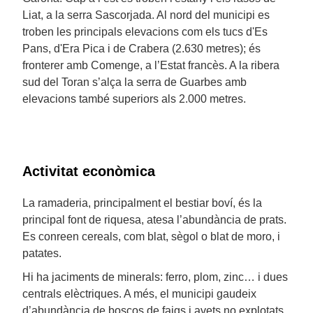
Liat, a la serra Sascorjada. Al nord del municipi es
troben les principals elevacions com els tucs d'Es
Pans, d'Era Pica i de Crabera (2.630 metres); és
fronterer amb Comenge, a l’Estat francès. A la ribera
sud del Toran s’alça la serra de Guarbes amb
elevacions també superiors als 2.000 metres.
Activitat econòmica
La ramaderia, principalment el bestiar boví, és la
principal font de riquesa, atesa l’abundància de prats.
Es conreen cereals, com blat, sègol o blat de moro, i
patates.
Hi ha jaciments de minerals: ferro, plom, zinc… i dues
centrals elèctriques. A més, el municipi gaudeix
d’abundància de boscos de faigs i avets no explotats.