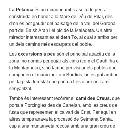
La Pelarica
és un mirador amb caseta de pedra
construïda en honor a la Mare de Déu de Pilar, des
d’on es pot gaudir del paisatge de la vall del Garona,
part del Baish Aran i el pic de la Maladeta. Un altre
mirador interessant és el
deth To
, al qual s’arriba per
un dels camins més escarpats del poble.
Les
excursions a peu
són el principal atractiu de la
zona, no només per pujar als cims (com el Cauhilha o
la Muntanhola), sinó també per visitar els pobles que
componen el municipi, com Bordius, on es pot arribar
per la pista forestal que porta a Les o per un camí
senyalitzat.
També és interessant recórrer el
camí des Creus
, que
porta a Porcingles des de Canejan, amb les creus de
fusta que representen el calvari de Crist. Per aquí en
altres temps anava la processó de Setmana Santa,
cap a una muntanyeta rocosa amb una gran creu de