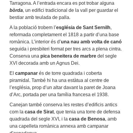
Tarragona. A l’entrada encara es pot trobar alguna
bòrda
, un edifici tradicional de la vall per guardar el
bestiar amb teulada de palla.
A la població trobem l’
església de Sant Sernilh
,
reformada completament el 1818 a partir d’una base
romànica. L’interior és d’
una nau amb volta de canó
seguida i presbiteri format per tres arcs a plena cintra.
Conserva una
pica beneitera de marbre
del segle
XVI decorada amb un Agnus Dei.
El
campanar
és de torre quadrada i coberta
piramidal. També hi ha una estàtua al centre de
l’església, prop d’un altar davant la paret de Joana
d’Arc, portada per una família francesa el 1938.
Canejan també conserva les restes d’edificis antics
com la
casa de Sirat
, que tenia una torre de defensa
quadrada del segle XVI, i la
casa de Benosa
, amb
una capelleta romànica annexa amb campanar