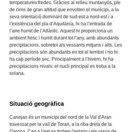
temperatures fredes. Gràcies al relleu muntanyós, ple
de cims de gran altitud que envolten el municipi, a la
seva orientació dominant de sud-est a nord-est i a
l’existència del pla d’Aquitània, hi ha l’entrada de
l’aire humit de l’Atlàntic. Aquest hi proporciona un
ambient fresc i humit durant tot l’any, amb abundants
precipitacions, sobretot als vessants mitjans i alts. Les
precipitacions són abundants en tot el territori i no hi
ha cap període sec. Principalment a l’hivern, hi ha
precipitacions nivals; el nucli principal es troba a la
solana.
Situació geogràfica
Canejan és un municipi del nord de la Val d'Aran
travessat per la vall de Toran, a la riba dreta de la
Garona. Cap a l’est es troben l'estany i els rasos de