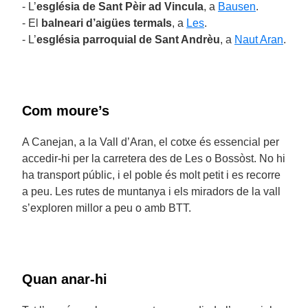
- L’
església de Sant Pèir ad Vincula
, a
Bausen
.
- El
balneari d’aigües termals
, a
Les
.
- L’
església parroquial de Sant Andrèu
, a
Naut Aran
.
Com moure’s
A Canejan, a la Vall d’Aran, el cotxe és essencial per
accedir-hi per la carretera des de Les o Bossòst. No hi
ha transport públic, i el poble és molt petit i es recorre
a peu. Les rutes de muntanya i els miradors de la vall
s’exploren millor a peu o amb BTT.
Quan anar-hi