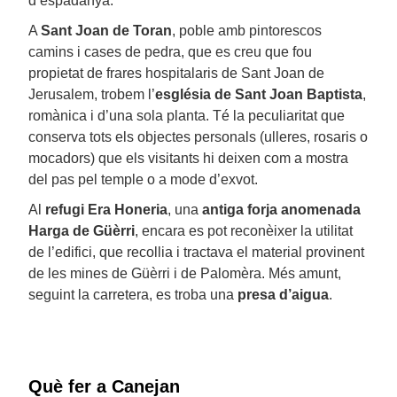
d’espadanya.
A
Sant Joan de Toran
, poble amb pintorescos
camins i cases de pedra, que es creu que fou
propietat de frares hospitalaris de Sant Joan de
Jerusalem, trobem l’
església de Sant Joan Baptista
,
romànica i d’una sola planta. Té la peculiaritat que
conserva tots els objectes personals (ulleres, rosaris o
mocadors) que els visitants hi deixen com a mostra
del pas pel temple o a mode d’exvot.
Al
refugi Era Honeria
, una
antiga forja anomenada
Harga de Güèrri
, encara es pot reconèixer la utilitat
de l’edifici, que recollia i tractava el material provinent
de les mines de Güèrri i de Palomèra. Més amunt,
seguint la carretera, es troba una
presa d’aigua
.
Què fer a Canejan