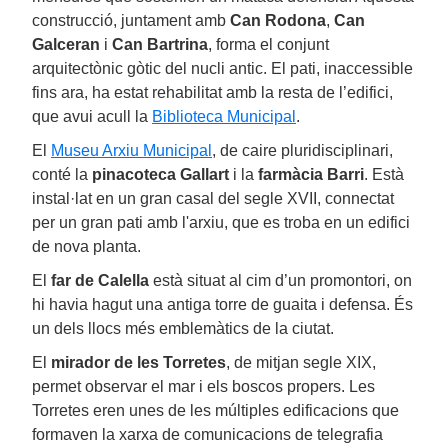
construcció, juntament amb
Can Rodona
,
Can
Galceran
i
Can Bartrina
, forma el conjunt
arquitectònic gòtic del nucli antic. El pati, inaccessible
fins ara, ha estat rehabilitat amb la resta de l’edifici,
que avui acull la
Biblioteca Municipal
.
El
Museu Arxiu Municipal
, de caire pluridisciplinari,
conté la
pinacoteca Gallart
i la
farmàcia Barri
. Està
instal·lat en un gran casal del segle XVII, connectat
per un gran pati amb l'arxiu, que es troba en un edifici
de nova planta.
El
far de Calella
està situat al cim d’un promontori, on
hi havia hagut una antiga torre de guaita i defensa. És
un dels llocs més emblemàtics de la ciutat.
El
mirador de les Torretes
, de mitjan segle XIX,
permet observar el mar i els boscos propers. Les
Torretes eren unes de les múltiples edificacions que
formaven la xarxa de comunicacions de telegrafia