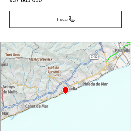
937 663 030
Trucar