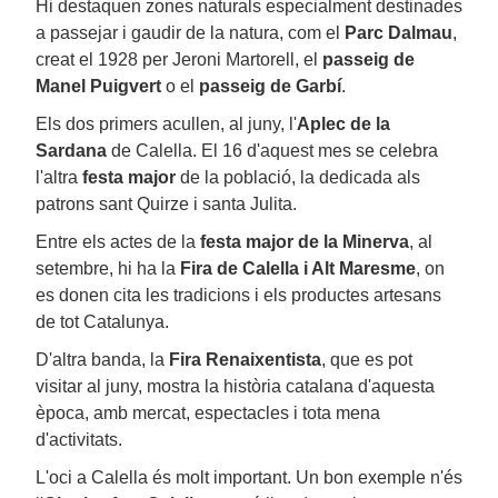
Hi destaquen zones naturals especialment destinades
a passejar i gaudir de la natura, com el
Parc Dalmau
,
creat el 1928 per Jeroni Martorell, el
passeig de
Manel Puigvert
o el
passeig de Garbí
.
Els dos primers acullen, al juny, l'
Aplec
de la
Sardana
de Calella. El 16 d'aquest mes se celebra
l'altra
festa major
de la població, la dedicada als
patrons sant Quirze i santa Julita.
Entre els actes de la
festa major de la Minerva
, al
setembre, hi ha la
Fira de Calella i Alt Maresme
, on
es donen cita les tradicions i els productes artesans
de tot Catalunya.
D'altra banda, la
Fira Renaixentista
, que es pot
visitar al juny, mostra la història catalana d'aquesta
època, amb mercat, espectacles i tota mena
d'activitats.
L'oci a Calella és molt important. Un bon exemple n'és