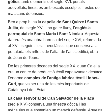
gòtics
, amb elements del segle XVI: portals
adovellats, finestres amb escuts esculpits i restes de
matacans defensius.
Ben a prop hi ha la
capella de Sant Quirze
i Santa
Julita
, del segle XVI, i no gaire lluny, l’
església
parroquial
de Santa Maria i Sant Nicolau
. Aquesta
darrera és una obra barroca del segle XVI, reformada
al XVIII seguint l’estil neoclàssic, que conserva a la
portalada els relleus de l’altar de l’antic edifici, obra
de Joan de Tours.
De les primeres dècades del segle XX, quan Calella
era un centre de producció tèxtil capdavanter, destaca
l’enorme
complex de l’antiga fàbrica tèxtil Llobet-
Guri
, que va ser una de les més importants de
Catalunya i de l’Estat.
La
casa senyorial de Can Salvador de la Plaça
(segle XIV) conserva una finestra gòtica i les
mènsules que sostenien un matacà defensiu. Aquesta