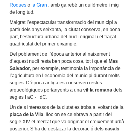
Roques
o
la Gran
, amb gairebé un quilòmetre i mig
de longitud.
Malgrat l’espectacular transformació del municipi a
partir dels anys seixanta, la ciutat conserva, en bona
part, l’estructura urbana del nucli original i el traçat
quadriculat del primer eixample.
Del poblament de l’època anterior al naixement
d’aquest nucli resta ben poca cosa, tot i que el
Mas
Salvador
, per exemple, testimonia la importància de
l’agricultura en l’economia del municipi durant molts
segles. D’època antiga es conserven restes
arqueològiques pertanyents a una
vil·la romana
dels
segles I aC - I dC.
Un dels interessos de la ciutat es troba al voltant de la
plaça de la Vila
, lloc on se celebrava a partir del
segle XIV el mercat que va originar el creixement urbà
posterior. S’ha de destacar la decoració dels
casals