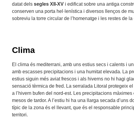
datat dels
segles XII-XV
i edificat sobre una antiga constr
conserven una porta hel·lenística i diversos llenços de mu
sobreviu la torre circular de l’homenatge i les restes de l
Clima
El clima és mediterrani, amb uns estius secs i calents i u
amb escasses precipitacions i una humitat elevada. La pro
estius siguin més aviat frescos i als hiverns no hi hagi gl
sensació tèrmica de fred. La serralada Litoral protegeix el t
a l’hivern bufen del nord-est. Les precipitacions màximes 
mesos de tardor. A l’estiu hi ha una llarga secada d’uns 
típic de la zona és el llevant, que és el responsable princi
territori.