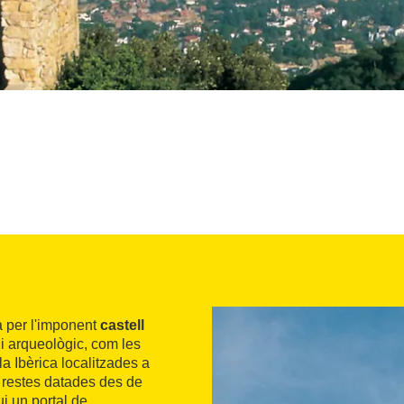
da per l'imponent
castell
i arqueològic, com les
a Ibèrica localitzades a
restes datades des de
ui un portal de