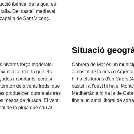
ucció ibèrica, de la qual es
ralla. Del castell medieval
a capella de Sant Vicenç.
Situació geogrà
ns hiverns força moderats,
Cabrera de Mar és un municip
ximitat al mar fa que els
al costat de la riera d'Argento
açades importants, però sí
hi ha els turons d'en Cirers (
erritori dels vents freds, que
castell; a l'oest hi ha el Mon
es produeixen durant els tres
Mediterrània hi ha la de Cabr
dos mesos de durada. El vent
fins a un ampli litoral de sorra
pal de la pluja que cau al