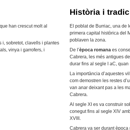
Història i tradic
al que han crescut molt al
El poblat de Burriac, una de 
primera capital històrica d
poblaven la zona.
, sobretot, clavells i plantes
s, vinya i garrofers, i
De l’
època
romana
es conse
Cabrera, les més antigues de
durar fins al segle I aC, quan 
La importància d’aquestes vi
com demostren les restes d’un
van anar deixant pas a les ma
Cabrera.
Al segle XI es va construir so
conegut fins al segle XIV amb
XVIII.
Cabrera va ser durant època