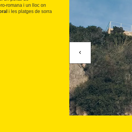
ero-romana i un lloc on
oral
i les platges de sorra