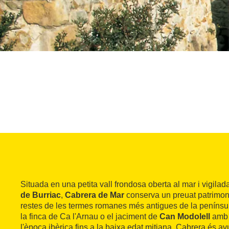
Situada en una petita vall frondosa oberta al mar i vigila
de Burriac
,
Cabrera de Mar
conserva un preuat patrimon
restes de les termes romanes més antigues de la penínsul
la finca de Ca l'Arnau o el jaciment de
Can Modolell
amb 
l'època ibèrica fins a la baixa edat mitjana. Cabrera és av