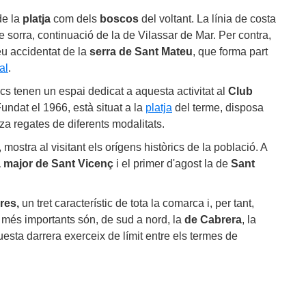
de la
platja
com dels
boscos
del voltant. La línia de costa
e sorra, continuació de la de Vilassar de Mar. Per contra,
leu accidentat de la
serra de Sant Mateu
, que forma part
al
.
cs tenen un espai dedicat a aquesta activitat al
Club
Fundat el 1966, està situat a la
platja
del terme, disposa
za regates de diferents modalitats.
y, mostra al visitant els orígens històrics de la població. A
a major de Sant Vicenç
i el primer d'agost la de
Sant
eres,
un tret característic de tota la comarca i, per tant,
 més importants són, de sud a nord, la
de Cabrera
, la
uesta darrera exerceix de límit entre els termes de