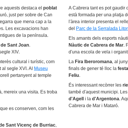
tre aquests destaca el
poblat
A Cabrera tant es pot gaudir 
turó, just per sobre de Can
està formada per una platja d
 Segarra que mena cap a la
l'àrea interior presenta el rel
res. Les excavacions han
del
Parc de la Serralada Litor
tigues de la península.
Els amants dels esports nàuti
 de Sant Joan
.
Nàutic de Cabrera de Mar
. 
segle XIV.
d'una escola de vela i organit
rès cultural i turístic, com
La
Fira Iberoromana
, al jun
ït al segle XVI. Al
Museu
finals de gener té lloc la
fest
orell pertanyent al temple
Feliu
.
És interessant recòrrer les
ri
dà, mereix una visita. Es troba
també d'aquest municipi. Les
d'Agell
i la
d'Argentona
. Aq
Cabrera de Mar i Mataró.
que es conserven, com les
 de Sant Vicenç de Burriac
,