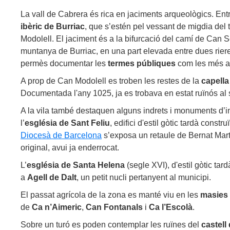
La vall de Cabrera és rica en jaciments arqueològics. En
ibèric de Burriac
, que s’estén pel vessant de migdia del 
Modolell. El jaciment és a la bifurcació del camí de Can
muntanya de Burriac, en una part elevada entre dues rie
permès documentar les
termes públiques
com les més an
A prop de Can Modolell es troben les restes de la
capella
Documentada l'any 1025, ja es trobava en estat ruïnós al 
A la vila també destaquen alguns indrets i monuments d’inte
l’
església
de Sant Feliu
, edifici d'estil gòtic tardà constru
Diocesà de Barcelona
s’exposa un retaule de Bernat Mart
original, avui ja enderrocat.
L’
església
de Santa Helena
(segle XVI), d'estil gòtic tar
a
Agell de Dalt
, un petit nucli pertanyent al municipi.
El passat agrícola de la zona es manté viu en les
masies
de
Ca n’Aimeric
,
Can Fontanals
i
Ca l’Escolà
.
Sobre un turó es poden contemplar les ruïnes del
castell