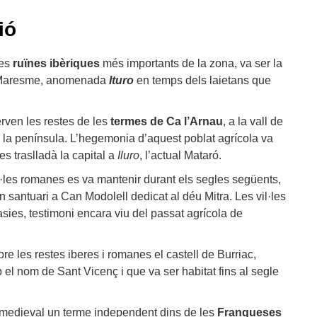
ió
les
ruïnes ibèriques
més importants de la zona, va ser la
el Maresme, anomenada
Ituro
en temps dels laietans que
rven les restes de les
termes de Ca l’Arnau
, a la vall de
 la península. L’hegemonia d’aquest poblat agrícola va
es traslladà la capital a
Iluro
, l’actual Mataró.
l·les romanes es va mantenir durant els segles següents,
 santuari a Can Modolell dedicat al déu Mitra. Les vil·les
sies, testimoni encara viu del passat agrícola de
bre les restes iberes i romanes el castell de Burriac,
 el nom de Sant Vicenç i que va ser habitat fins al segle
 medieval un terme independent dins de les
Franqueses