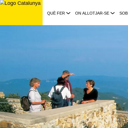
Saltar
al
QUÈ FER
ON ALLOTJAR-SE
SOB
contingut