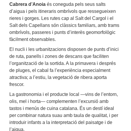
Cabrera d’Anoia
és coneguda pels seus salts
d’aigua i pels itineraris ombrívols que ressegueixen
rieres i gorges. Les rutes cap al Salt del Cargol i el
Salt dels Capellans són clàssics familiars, amb trams
ombrívols, passeres i punts d’interès geomorfològic
fàcilment observables.
El nucli i les urbanitzacions disposen de punts d’inici
de ruta, panells i zones de descans que faciliten
l’organització de la sortida. A la primavera i després
de pluges, el cabal fa l’experiència especialment
atractiva; a l’estiu, la vegetació de ribera aporta
frescor.
La gastronomia i el producte local —vins de l’entorn,
olis, mel i horta— complementen l’excursió amb
tastos i menús de cuina catalana. És un destí ideal
per combinar natura suau amb taula de qualitat, i per
introduir infants a la interpretació del paisatge i de
l’aigua.