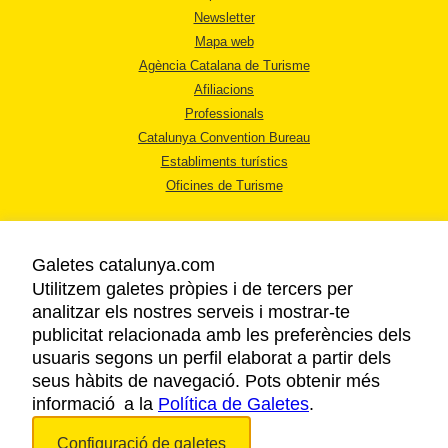
Newsletter
Mapa web
Agència Catalana de Turisme
Afiliacions
Professionals
Catalunya Convention Bureau
Establiments turístics
Oficines de Turisme
Galetes catalunya.com
Utilitzem galetes pròpies i de tercers per
analitzar els nostres serveis i mostrar-te
AVÍS LEGAL
publicitat relacionada amb les preferències dels
POLÍTICA DE PRIVACITAT
usuaris segons un perfil elaborat a partir dels
COOKIES
seus hàbits de navegació. Pots obtenir més
informació a la
Política de Galetes
ACCESSIBILITAT
.
Configuració de galetes