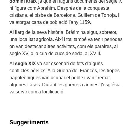
domini àrab
, ja que en alguns documents del segle X
hi figura com Abrahim. Després de la conquesta
cristiana, el bisbe de Barcelona, Guillem de Torroja, li
va atorgar carta de població l'any 1159.
Al llarg de la seva història, Bràfim ha sigut, sobretot,
una localitat agrícola. Així i tot, també va tenir períodes
on van destacar altres activitats, com els paraires, al
segle XV, o la cria de cucs de seda, al XVIII.
Al
segle XIX
va ser escenari de fets d'alguns
conflictes bèl·lics. A la Guerra del Francès, les tropes
napoleòniques van ocupar el poble i van cremar
algunes cases. Durant les guerres carlines, l'església
va servir com a fortificació.
Suggeriments