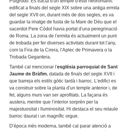
Puigrodó. Es tracta d'un temple d'estil neoromànic
edificat a finals del segle XIX sobre una antiga ermita
del segle XVII on, durant més de dos segles, es va
guardar la imatge de fusta de la Mare de Déu que el
sacerdot Pere Còdol havia portat d'una peregrinació
de Roma. La zona de l'ermita és actualment un punt
de trobada per fer diverses activitats durant tot l'any,
com la Fira de la Cirera, l'Aplec de Primavera o la
Trobada Gegantera.
També cal mencionar l'
església parroquial de Sant
Jaume de Bràfim
, datada de finals del segle XVII i
que barreja els estils gòtic tardà i barroc. L'edifici es
va construir sobre la planta d'un temple anterior i, de
fet, alguns murs van ser aprofitats. La façana és
austera, mentre que l'interior sorprèn per la
majestuositat i lluminositat. Hi destaca el seu retaule
barroc daurat i un magnífic orgue.
D'època més moderna, també cal parar atenció a