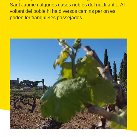
Sant Jaume i algunes cases nobles del nucli antic. Al
voltant del poble hi ha diversos camins per on es
poden fer tranquil·les passejades.