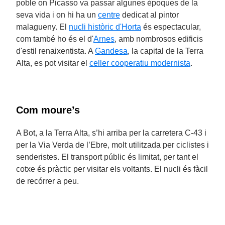
poble on Picasso va passar algunes èpoques de la
seva vida i on hi ha un
centre
dedicat al pintor
malagueny. El
nucli històric d'Horta
és espectacular,
com també ho és el d'
Arnes
, amb nombrosos edificis
d'estil renaixentista. A
Gandesa
, la capital de la Terra
Alta, es pot visitar el
celler cooperatiu modernista
.
Com moure’s
A Bot, a la Terra Alta, s’hi arriba per la carretera C-43 i
per la Via Verda de l’Ebre, molt utilitzada per ciclistes i
senderistes. El transport públic és limitat, per tant el
cotxe és pràctic per visitar els voltants. El nucli és fàcil
de recórrer a peu.