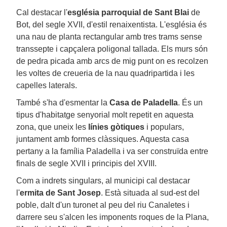
Cal destacar l'
església parroquial de Sant Blai
de
Bot, del segle XVII, d'estil renaixentista. L'església és
una nau de planta rectangular amb tres trams sense
transsepte i capçalera poligonal tallada. Els murs són
de pedra picada amb arcs de mig punt on es recolzen
les voltes de creueria de la nau quadripartida i les
capelles laterals.
També s'ha d'esmentar la
Casa de Paladella
. És un
tipus d'habitatge senyorial molt repetit en aquesta
zona, que uneix les
línies gòtiques
i populars,
juntament amb formes clàssiques. Aquesta casa
pertany a la família Paladella i va ser construïda entre
finals de segle XVII i principis del XVIII.
Com a indrets singulars, al municipi cal destacar
l'
ermita de Sant Josep
. Està situada al sud-est del
poble, dalt d'un turonet al peu del riu Canaletes i
darrere seu s'alcen les imponents roques de la Plana,