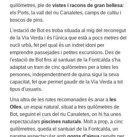
quilòmetres, ple de
vistes i racons de gran bellesa
:
els Ports, la vall del riu Canaletes, camps de cultiu i
boscos de pins.
L'estació de Bot es troba situada al mig del recorregut
de la Via Verda i és l'única que està a pocs metres del
nucli urbà, fet pel qual és un indret idoni per
emprendre passejades i petites excursions. Des de
l'estació de Bot fins al santuari de la Fontcalda s'ha
adaptat un tram de cinc quilòmetres per a totes les
persones, independentment de quina sigui la seva
capacitat, fet que permet gaudir de la Via Verda a tot
tipus d'usuaris.
Una altra de les rutes recomanades és anar a
les
Olles
, un espai natural, situat a tres quilòmetres de
Bot, seguint el curs del riu Canaletes, on hi ha unes
espectaculars
piscines naturals
. Molt a prop, a cinc
quilòmetres, queda el santuari de la Fontcalda, un
paratge espectacular amb
gorgs d'aigua
cenyits per