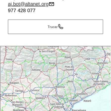
aj.bot@altanet.org
977 428 077
Trucar