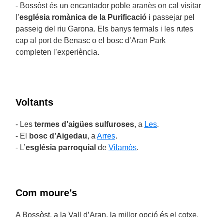
- Bossòst és un encantador poble aranès on cal visitar
l’
església romànica de la Purificació
i passejar pel
passeig del riu Garona. Els banys termals i les rutes
cap al port de Benasc o el bosc d’Aran Park
completen l’experiència.
Voltants
- Les
termes d’aigües sulfuroses
, a
Les
.
- El
bosc d’Aigedau
, a
Arres
.
- L’
església parroquial
de
Vilamòs
.
Com moure’s
A Bossòst, a la Vall d’Aran, la millor opció és el cotxe,