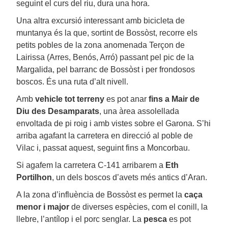
seguint el curs del riu, dura una hora.
Una altra excursió interessant amb bicicleta de
muntanya és la que, sortint de Bossòst, recorre els
petits pobles de la zona anomenada Terçon de
Lairissa (Arres, Benós, Arró) passant pel pic de la
Margalida, pel barranc de Bossòst i per frondosos
boscos. És una ruta d’alt nivell.
Amb
vehicle tot terreny
es pot anar
fins a Mair de
Diu des Desamparats
, una àrea assolellada
envoltada de pi roig i amb vistes sobre el Garona. S’hi
arriba agafant la carretera en direcció al poble de
Vilac i, passat aquest, seguint fins a Moncorbau.
Si agafem la carretera C-141 arribarem a
Eth
Portilhon
, un dels boscos d’avets més antics d’Aran.
A la zona d’influència de Bossòst es permet la
caça
menor i major
de diverses espècies, com el conill, la
llebre, l’antílop i el porc senglar. La
pesca
es pot