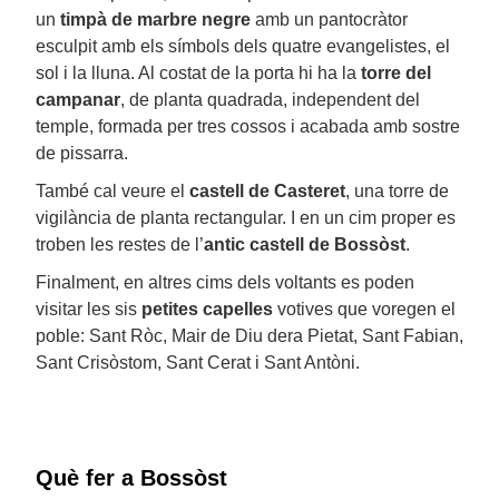
un
timpà de marbre negre
amb un pantocràtor
esculpit amb els símbols dels quatre evangelistes, el
sol i la lluna. Al costat de la porta hi ha la
torre del
campanar
, de planta quadrada, independent del
temple, formada per tres cossos i acabada amb sostre
de pissarra.
També cal veure el
castell de Casteret
, una torre de
vigilància de planta rectangular. I en un cim proper es
troben les restes de l’
antic castell de Bossòst
.
Finalment, en altres cims dels voltants es poden
visitar les sis
petites capelles
votives que voregen el
poble: Sant Ròc, Mair de Diu dera Pietat, Sant Fabian,
Sant Crisòstom, Sant Cerat i Sant Antòni.
Què fer a Bossòst