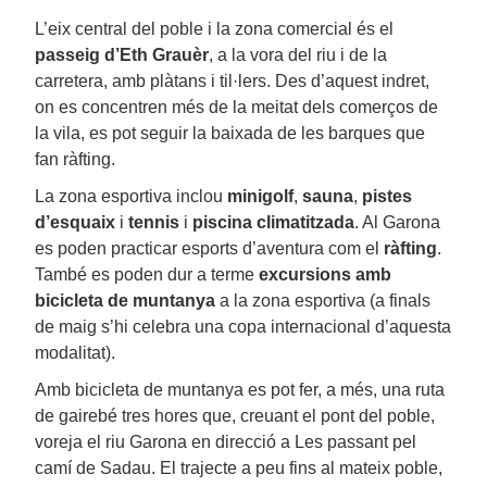
L’eix central del poble i la zona comercial és el
passeig d’Eth Grauèr
, a la vora del riu i de la
carretera, amb plàtans i til·lers. Des d’aquest indret,
on es concentren més de la meitat dels comerços de
la vila, es pot seguir la baixada de les barques que
fan ràfting.
La zona esportiva inclou
minigolf
,
sauna
,
pistes
d’esquaix
i
tennis
i
piscina climatitzada
. Al Garona
es poden practicar esports d’aventura com el
ràfting
.
També es poden dur a terme
excursions amb
bicicleta de muntanya
a la zona esportiva (a finals
de maig s’hi celebra una copa internacional d’aquesta
modalitat).
Amb bicicleta de muntanya es pot fer, a més, una ruta
de gairebé tres hores que, creuant el pont del poble,
voreja el riu Garona en direcció a Les passant pel
camí de Sadau. El trajecte a peu fins al mateix poble,