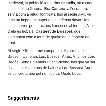
medieval, la població tenia
dos castells
, un a cada
costat del riu Garona.
Era Castèra
, a l’esquerra,
servia com a refugi fortificat i, fins al segle XVII, va
tenir un important paper en la defensa davant les
successives penetracions franceses al territori. A la
dreta es troba el
Casteret de Bossòst
, que
s’emprava com a torre de guaita de la frontera del
nord.
Al segle XIII, el terme comprenia els nuclis de
Bausén, Canejan, Lés, Bossost, Arres, Vilamòs, Arró,
Begòs, Benòs, Sentels i Sant Vicenç, fins que va ser
dividit en els terçons de Lairissa i de Bossòst. Aquest
és coneix també pel nom de Es Quate Lòcs.
Suggeriments