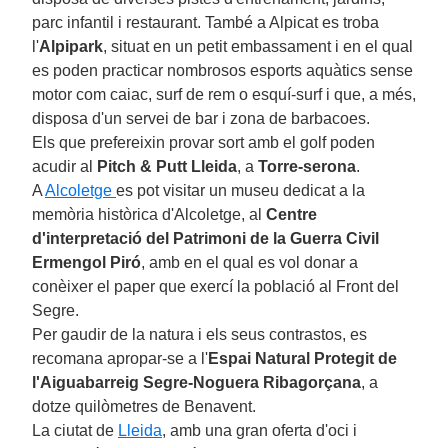
parc infantil i restaurant. També a Alpicat es troba
l'
Alpipark
, situat en un petit embassament i en el qual
es poden practicar nombrosos esports aquàtics sense
motor com caiac, surf de rem o esquí-surf i que, a més,
disposa d'un servei de bar i zona de barbacoes.
Els que prefereixin provar sort amb el golf poden
acudir al
Pitch & Putt Lleida
, a
Torre-serona
.
A
Alcoletge
es pot visitar un museu dedicat a la
memòria històrica d'Alcoletge, al
Centre
d'interpretació del Patrimoni de la Guerra Civil
Ermengol Piró
, amb en el qual es vol donar a
conèixer el paper que exercí la població al Front del
Segre.
Per gaudir de la natura i els seus contrastos, es
recomana apropar-se a l'
Espai Natural Protegit de
l'Aiguabarreig Segre-Noguera Ribagorçana
, a
dotze quilòmetres de Benavent.
La ciutat de
Lleida
, amb una gran oferta d'oci i