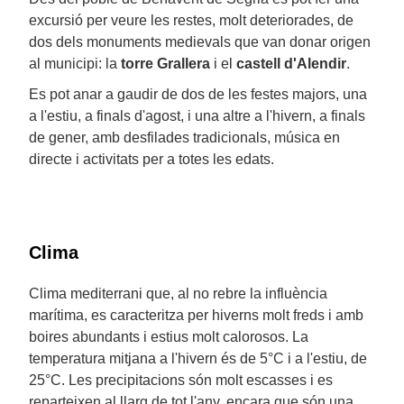
excursió per veure les restes, molt deteriorades, de
dos dels monuments medievals que van donar origen
al municipi: la
torre Grallera
i el
castell d'Alendir
.
Es pot anar a gaudir de dos de les festes majors, una
a l'estiu, a finals d'agost, i una altre a l'hivern, a finals
de gener, amb desfilades tradicionals, música en
directe i activitats per a totes les edats.
Clima
Clima mediterrani que, al no rebre la influència
marítima, es caracteritza per hiverns molt freds i amb
boires abundants i estius molt calorosos. La
temperatura mitjana a l'hivern és de 5°C i a l'estiu, de
25°C. Les precipitacions són molt escasses i es
reparteixen al llarg de tot l'any, encara que són una