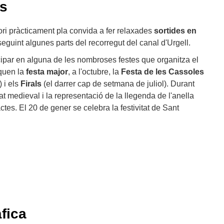
ís
itori pràcticament pla convida a fer relaxades
sortides en
seguint algunes parts del recorregut del canal d'Urgell.
par en alguna de les nombroses festes que organitza el
aquen la
festa major
, a l'octubre, la
Festa de les Cassoles
 i els
Firals
(el darrer cap de setmana de juliol). Durant
at medieval i la representació de la llegenda de l'anella
actes. El 20 de gener se celebra la festivitat de Sant
fica