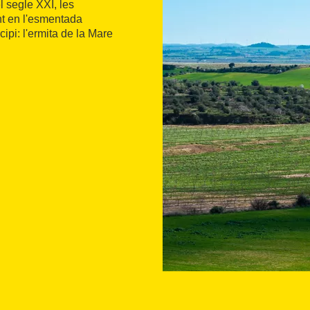
 segle XXI, les
nt en l'esmentada
ipi: l'ermita de la Mare