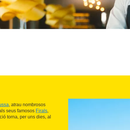
ussa
, atrau nombrosos
l als seus famosos
Firals
,
ió torna, per uns dies, al