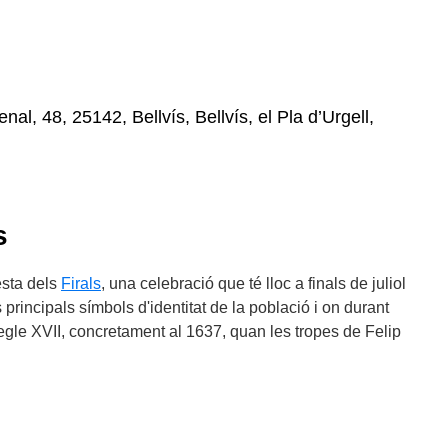
al, 48, 25142, Bellvís, Bellvís, el Pla d’Urgell,
s
festa dels
Firals
, una celebració que té lloc a finals de juliol
 principals símbols d'identitat de la població i on durant
segle XVII, concretament al 1637, quan les tropes de Felip