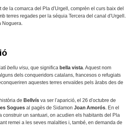
st de la comarca del Pla d'Urgell, comprèn el curs baix del
mb terres regades per la séquia Tercera del canal d'Urgell.
la Noguera.
ió
latí
bellu visu
, que significa
bella vista
. Aquest nom
alguns dels conqueridors catalans, francesos o refugiats
reconqueriren aquestes terres envaïdes pels àrabs des de
història de
Bellvís
va ser l'aparició, el 26 d'octubre de
 les Sogues
al pagès de Sidamon
Joan Amorós
. En el
va construir un santuari, on acudien els habitants del Pla
uscant remei a les seves malalties i, també, en demanda de