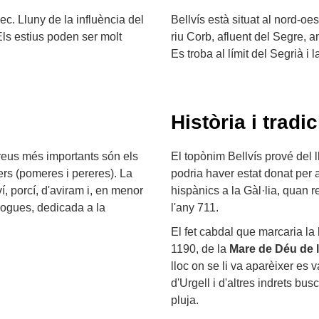
ec. Lluny de la influència del
Bellvís està situat al nord-oe
Els estius poden ser molt
riu Corb, afluent del Segre, a
Es troba al límit del Segrià i 
Història i tradic
reus més importants són els
El topònim Bellvís prové del l
iters (pomeres i pereres). La
podria haver estat donat per 
, porcí, d'aviram i, en menor
hispànics a la Gàl·lia, quan 
Sogues, dedicada a la
l'any 711.
El fet cabdal que marcaria la 
1190, de la
Mare de Déu de
lloc on se li va aparèixer es 
d'Urgell i d'altres indrets b
pluja.