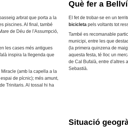
Què fer a Bellv
 passeig arbrat que porta a la
El fet de trobar-se en un terr
es piscines. Al final, també
bicicleta
pels voltants tot res
 Mare de Déu de l'Assumpció,
També es recomanable partici
municipi, entre les que dest
quen les cases més antigues
(la primera quinzena de maig)
falà inspira la llegenda que
aquesta festa, té lloc un merc
de Cal Bufalà, entre d'altres 
Sebastià.
l Miracle (amb la capella a la
un espai de pícnic); més amunt,
de Trinitaris. Al tossal hi ha
Situació geogrà