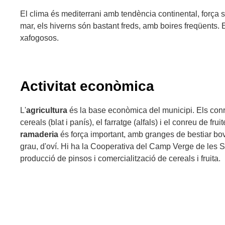
El clima és mediterrani amb tendència continental, força s
mar, els hiverns són bastant freds, amb boires freqüents. 
xafogosos.
Activitat econòmica
L'
agricultura
és la base econòmica del municipi. Els con
cereals (blat i panís), el farratge (alfals) i el conreu de fru
ramaderia
és força important, amb granges de bestiar boví
grau, d'oví. Hi ha la Cooperativa del Camp Verge de les 
producció de pinsos i comercialització de cereals i fruita.