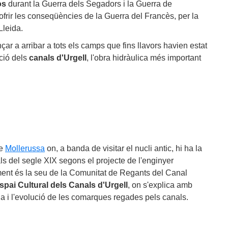
os
durant la Guerra dels Segadors i la Guerra de
ofrir les conseqüències de la Guerra del Francès, per la
Lleida.
ar a arribar a tots els camps que fins llavors havien estat
ció dels
canals d'Urgell
, l'obra hidràulica més important
de
Mollerussa
on, a banda de visitar el nucli antic, hi ha la
als del segle XIX segons el projecte de l'enginyer
ent és la seu de la Comunitat de Regants del Canal
spai Cultural dels Canals d'Urgell
, on s'explica amb
ria i l'evolució de les comarques regades pels canals.