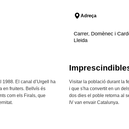
Adreça
Carrer, Domènec i Carden
Lleida
Imprescindible
al 1988. El canal d’Urgell ha
Visitar la població durant la 
en fruiters. Bellvís és
i que s'ha convertit en un dels
nts com els Firals, que
dos dies el poble retorna al 
rnitat.
IV van envair Catalunya.