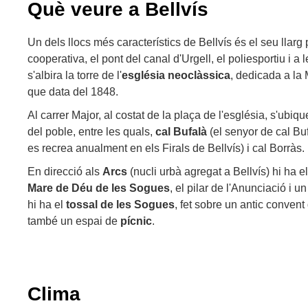
Què veure a Bellvís
Un dels llocs més característics de Bellvís és el seu llarg
cooperativa, el pont del canal d'Urgell, el poliesportiu i a l
s'albira la torre de l'
església neoclàssica
, dedicada a la
que data del 1848.
Al carrer Major, al costat de la plaça de l'església, s'ubi
del poble, entre les quals,
cal Bufalà
(el senyor de cal Bu
es recrea anualment en els Firals de Bellvís) i cal Borràs.
En direcció als
Arcs
(nucli urbà agregat a Bellvís) hi ha e
Mare de Déu de les Sogues
, el pilar de l'Anunciació i 
hi ha el
tossal de les Sogues
, fet sobre un antic convent 
també un espai de
pícnic
.
Clima