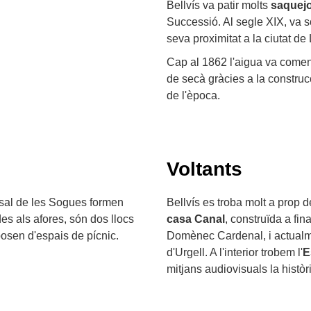
Bellvís va patir molts
saquej
Successió. Al segle XIX, va s
seva proximitat a la ciutat de 
Cap al 1862 l'aigua va començ
de secà gràcies a la construc
de l'època.
Voltants
ssal de les Sogues formen
Bellvís es troba molt a prop 
es als afores, són dos llocs
casa Canal
, construïda a fin
posen d'espais de pícnic.
Domènec Cardenal, i actualm
d'Urgell. A l'interior trobem l'
E
mitjans audiovisuals la histò