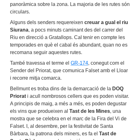
panoràmica sobre la zona. La majoria de les rutes són
circulars.
Alguns dels senders requereixen
creuar a gual el riu
Siurana
, a pocs minuts caminant des del carrer del
Riu en direcció a Gratallops. Cal tenir en compte les
temporades en què el cabal és abundant, quan no es
recomana seguir aquestes rutes.
També travessa el terme el
GR-174
, conegut com el
Sender del Priorat, que comunica Falset amb el Lloar
i recorre mitja comarca.
Bellmunt es troba dins de la demarcació de la
DOQ
Priorat
i acull nombrosos cellers que es poden visitar.
A principis de maig, a més a més, es poden degustar
els vins que produeixen al
Tast de les Mines
, una
mostra que se celebra en el marc de la Fira del Vi de
Falset. I, al desembre, per la festivitat de Santa
Bàrbara, la patrona dels miners, es fa el
Tast de