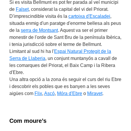
Si es visita Bellmunt es pot fer parada al veí municipi
de
Falset
, considerat la capital del vi del Priorat.
D'imprescindible visita és la
cartoixa d'Escaladei
,
situada enmig d'un paratge d'enorme bellesa als peus
de la
serra de Montsant
. Aquest va ser el primer
monestir de l'orde de Sant Bru de la península Ibèrica,
i tenia jurisdicció sobre el terme de Bellmunt.
Limitant al sud hi ha l'
Espai Natural Protegit de la
Serra de Llaberia
, un conjunt muntanyós a cavall de
les comarques del Priorat, el Baix Camp i la Ribera
d'Ebre.
Una altra opció a la zona és seguir el curs del riu Ebre
i descobrir els pobles que es banyen a les seves
aigües com
Flix
,
Ascó
,
Móra d'Ebre
o
Miravet
.
Com moure’s