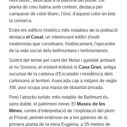
neoclàssic, dedicada a la patrona del poble. De
planta de creu llatina amb cimbori, destaca pel
campanar de color blanc, l'únic d'aquest color en tota
la comarca.
Entre els edificis històrics més notables de la població
destaca
el Casal
, un interessant edifici d'estil
modernista que constitueix, històricament, l'epicentre
de la vida social dels bellmuntans i bellmuntanes.
Sortint del terme pel camí del Molar i gairebé arribant
al riu Siurana, el visitant trobarà la
Casa Gran
, antiga
sucursal de la cartoixa d'Escaladei i residència dels
cartoixans al territori. Aixecada cap a mitjans de segle
XIII, avui ocupa una masia de titularitat privada.
Però l'atractiu turístic més notable de Bellmunt és,
sens dubte, el patrimoni miner. El
Museu de les
Mines
, centre d'interpretació de l'explotació del plom
al Priorat, permet endinsar-se a les galeries de la
primera planta de la mina Eugènia, a 35 metres de