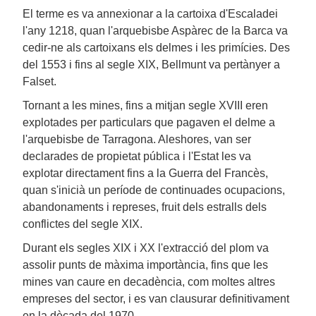
El terme es va annexionar a la cartoixa d'Escaladei
l'any 1218, quan l'arquebisbe Aspàrec de la Barca va
cedir-ne als cartoixans els delmes i les primícies. Des
del 1553 i fins al segle XIX, Bellmunt va pertànyer a
Falset.
Tornant a les mines, fins a mitjan segle XVIII eren
explotades per particulars que pagaven el delme a
l'arquebisbe de Tarragona. Aleshores, van ser
declarades de propietat pública i l'Estat les va
explotar directament fins a la Guerra del Francès,
quan s'inicià un període de continuades ocupacions,
abandonaments i represes, fruit dels estralls dels
conflictes del segle XIX.
Durant els segles XIX i XX l'extracció del plom va
assolir punts de màxima importància, fins que les
mines van caure en decadència, com moltes altres
empreses del sector, i es van clausurar definitivament
en la dècada del 1970.