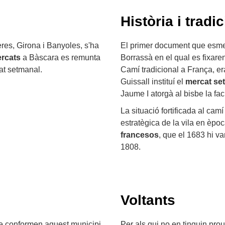
Història i tradic
eres, Girona i Banyoles, s'ha
El primer document que esmen
ercats
a Bàscara es remunta
Borrassà en el qual es fixaren
at setmanal.
Camí tradicional a França, er
Guissall instituí el
mercat se
Jaume I atorgà al bisbe la facu
La situació fortificada al ca
estratègica de la vila en èpo
francesos
, que el 1683 hi v
1808.
Voltants
que conformen aquest municipi
Per als qui no en tinguin pro