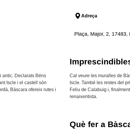
Adreça
Plaça, Major, 2, 17483,
Imprescindible
 antic. Declarats Béns
Cal veure les muralles de Bàsc
t Iscle i el castell són
Iscle. També les restes del p
rdà, Bàscara ofereix rutes i
Feliu de Calabuig i, finalment
renaixentista.
Què fer a Bàsc