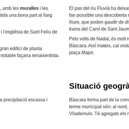
a, amb les
muralles
i les
El pas del riu Fluvià ha deix
stida una bona part al llarg
fan possible una descoberta mo
lliure, que poden gaudir de d
trams del Camí de Sant Jaum
i l'església de Sant Feliu de
Pels volts de Nadal, és molt
Bàscara. Així mateix, cal vis
 gran edifici de planta
plaça Major.
a notable façana renaixentista.
Situació geogrà
a precipitació escassa i
Bàscara forma part de la coma
terme municipal són: al nord, 
Vilademuls. Té agregats els n