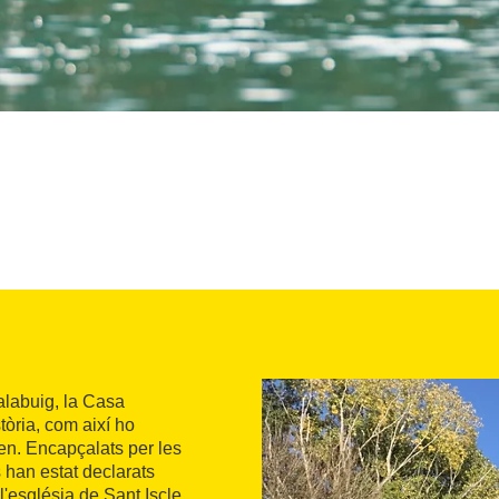
alabuig, la Casa
tòria, com així ho
en. Encapçalats per les
s han estat declarats
l'església de Sant Iscle,