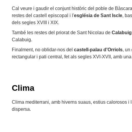
Cal veure i gaudir el conjunt històric del poble de Bàscar
restes del castell episcopal i l'
església de Sant Iscle
, ba
dels segles XVIII i XIX.
També les restes del priorat de Sant Nicolau de
Calabuig
Calabuig.
Finalment, no oblidar-nos del
castell-palau d'Orriols
, un
rectangular i pati central, fet als segles XVI-XVII, amb un
Clima
Clima mediterrani, amb hiverns suaus, estius calorosos i l
dispersa.