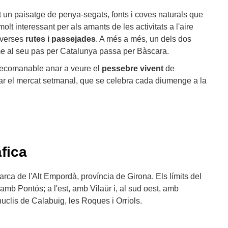
at un paisatge de penya-segats, fonts i coves naturals que
lt interessant per als amants de les activitats a l'aire
iverses
rutes i passejades
. A més a més, un dels dos
e al seu pas per Catalunya passa per Bàscara.
 recomanable anar a veure el
pessebre vivent
de
itar el mercat setmanal, que se celebra cada diumenge a la
fica
rca de l'Alt Empordà, província de Girona. Els límits del
amb Pontós; a l'est, amb Vilaür i, al sud oest, amb
uclis de Calabuig, les Roques i Orriols.