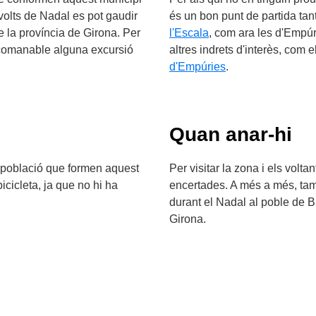
volts de Nadal es pot gaudir
és un bon punt de partida tan
e la província de Girona. Per
l'Escala
, com ara les d'Empúr
 recomanable alguna excursió
altres indrets d'interès, com e
d'Empúries
.
Quan anar-hi
e població que formen aquest
Per visitar la zona i els volt
cicleta, ja que no hi ha
encertades. A més a més, tam
durant el Nadal al poble de 
Girona.