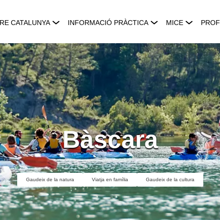
RE CATALUNYA
INFORMACIÓ PRÀCTICA
MICE
PROF
Bàscara
Gaudeix de la natura
Viatja en família
Gaudeix de la cultura