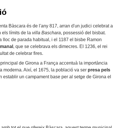
ió
ta Bàscara és de l'any 817, arran d'un judici celebrat a
 els límits de la
villa Baschara
, possessió del bisbat.
a lloc de parada habitual, i el 1187 el bisbe Ramon
tmanal
, que se celebrava els dimecres. El 1236, el rei
ltat de celebrar fires.
mí principal de Girona a França accentuà la importància
ca moderna. Així, el 1675, la població va ser
presa pels
an establir un campament base per al setge de Girona el
u amb tot el que ofereix Bàscara, aquest terme municipal