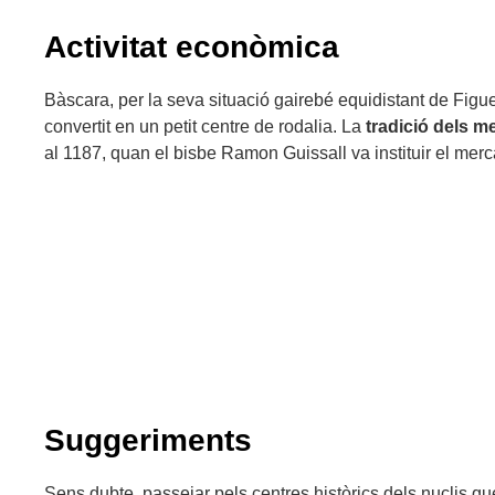
Activitat econòmica
Bàscara, per la seva situació gairebé equidistant de Figu
convertit en un petit centre de rodalia. La
tradició dels m
al 1187, quan el bisbe Ramon Guissall va instituir el merc
Suggeriments
Sens dubte, passejar pels centres històrics dels nuclis 