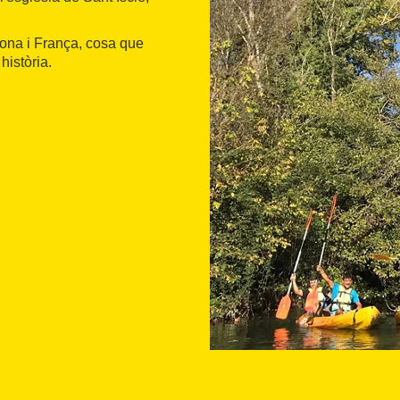
irona i França, cosa que
història.