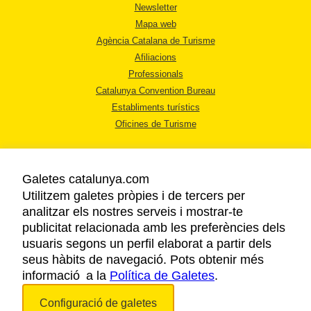
Newsletter
Mapa web
Agència Catalana de Turisme
Afiliacions
Professionals
Catalunya Convention Bureau
Establiments turístics
Oficines de Turisme
Galetes catalunya.com
Utilitzem galetes pròpies i de tercers per
analitzar els nostres serveis i mostrar-te
AVÍS LEGAL
publicitat relacionada amb les preferències dels
POLÍTICA DE PRIVACITAT
usuaris segons un perfil elaborat a partir dels
COOKIES
seus hàbits de navegació. Pots obtenir més
informació a la
Política de Galetes
ACCESSIBILITAT
.
Configuració de galetes