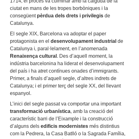
1714, el procés va culminar amb la caiguda de la
ciutat en mans de les tropes borbòniques i la
consegüent
pèrdua dels drets i privilegis
de
Catalunya.
El segle XIX, Barcelona va adoptar el paper
protagonista en el
desenvolupament industrial
de
Catalunya i, paral·lelament, en l’anomenada
Renaixença cultural
. Des d’aquell moment, la
indústria barcelonina ha liderat el desenvolupament
del país i ha atret contínues onades d’immigrants.
Primer, a finals d’aquell segle, d’altres indrets de
Catalunya; i el primer terç del segle XX, del llevant
espanyol.
L’inici del segle passat va comportar una important
transformació urbanística
, amb la creació del
característic barri de l’Eixample i la construcció
d’alguns dels
edificis modernistes
més distintius
com la Pedrera, la Casa Batlló o la Sagrada Família,