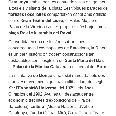
Catalunya
amb el port, és centre de visita obligat per
a tots els visitants de la ciutat. Les típiques parades de
floristes
i
ocellaires
comparteixen espai amb edificis
com el
Gran Teatre del Liceu
, el Palau Moja o el
Palau de la Virreina i zones properes d’esbarjo com la
plaça Reial
o la
rambla del Raval
.
Convertida en una de les àrees
d’oci
més
concorregudes i cosmopolites de Barcelona, la Ribera
és un barri històric on trobem construccions tan
destacables com l’església de
Santa Maria del Mar
,
el
Palau de la Música Catalana
o el mercat del
Born
.
La muntanya de
Montjuïc
ha estat marcada pels dos
grans esdeveniments que ha acollit al llarg del segle
XX:
l’Exposició Universal
del 1929 i els
Jocs
Olímpics
del 1992. Avui és un destacat
centre
econòmic
(recintes d’exposicions de Fira de
Barcelona),
cultural
(Museu Nacional d’Art de
Catalunya, Fundació Joan Miró, CaixaForum, Teatre