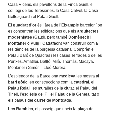
Casa Vicens, els pavellons de la Finca Güell, el
col·legi de les Teresianes, la Casa Calvet, la Casa
Bellesguard i el Palau Güell.
El quadrat d’or
és l’àrea de
l’Eixample
barceloní on
es concentren les edificacions que els
arquitectes
modernistes
(Gaudí, però també
Domènech i
Montaner
o
Puig i Cadafach
) van construir com a
residències de la burgesia catalana. Comprèn el
Palau Baró de Quadras i les cases Terrades o de les
Punxes, Amatller, Batlló, Milà, Thomàs, Macaya,
Montaner i Simón, i Lleó-Morera.
L’esplendor de la Barcelona
medieval
es mostra al
barri gòtic
, en construccions com la
catedral
, el
Palau Reial
, les muralles de la ciutat, el Palau del
Tinell, l’església del Pi, el Palau de la Generalitat o
els palaus del
carrer de Montcada
.
Les Rambles
, el passeig que uneix la
plaça de