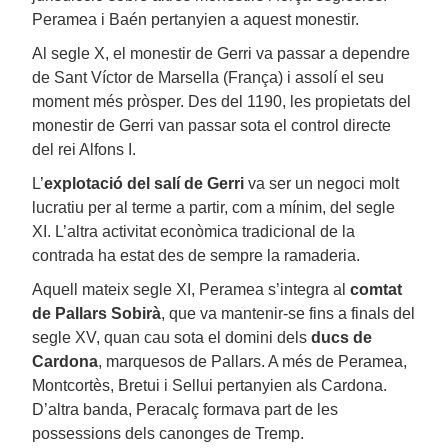
Peramea i Baén pertanyien a aquest monestir.
Al segle X, el monestir de Gerri va passar a dependre
de Sant Víctor de Marsella (França) i assolí el seu
moment més pròsper. Des del 1190, les propietats del
monestir de Gerri van passar sota el control directe
del rei Alfons I.
L’
explotació del salí de Gerri
va ser un negoci molt
lucratiu per al terme a partir, com a mínim, del segle
XI. L’altra activitat econòmica tradicional de la
contrada ha estat des de sempre la ramaderia.
Aquell mateix segle XI, Peramea s’integra al
comtat
de Pallars Sobirà
, que va mantenir-se fins a finals del
segle XV, quan cau sota el domini dels
ducs de
Cardona
, marquesos de Pallars. A més de Peramea,
Montcortès, Bretui i Sellui pertanyien als Cardona.
D’altra banda, Peracalç formava part de les
possessions dels canonges de Tremp.