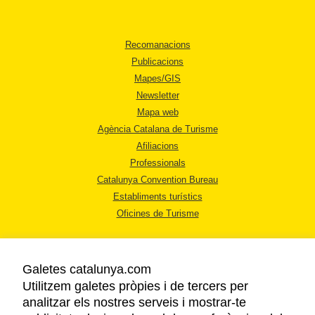
Recomanacions
Publicacions
Mapes/GIS
Newsletter
Mapa web
Agència Catalana de Turisme
Afiliacions
Professionals
Catalunya Convention Bureau
Establiments turístics
Oficines de Turisme
Galetes catalunya.com
Utilitzem galetes pròpies i de tercers per
analitzar els nostres serveis i mostrar-te
AVÍS LEGAL