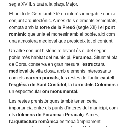
segle XVIII, situat a la plaça Major.
El nucli de Gerri també té un interès innegable com a
conjunt arquitectònic. A més dels elements esmentats,
compta amb la
torre de la Presó
(segle XII) i el
pont
romànic
que unia el monestir amb el poble, així com
una atmosfera medieval que presideix tot el conjunt.
Un altre conjunt històric rellevant és el del segon
poble més habitat del municipi,
Peramea
. Situat al pla
de Corts, conserva en gran mesura l'
estructura
medieval
de vila closa, amb elements interessants
com els
carrers porxats
, les restes de l'antic
castell
,
l'
església de Sant Cristòfol
, la
torre dels Colomers
i
un espectacular
om monumental
.
Les restes prehistòriques també tenen certa
importància entre els punts d'interès del municipi, com
els
dòlmens de Peramea
i
Peracalç
. A més,
l'
arquitectura romànica
es troba àmpliament