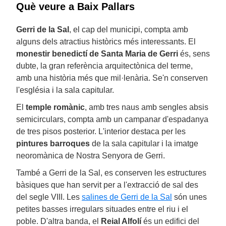
Què veure a Baix Pallars
Gerri de la Sal
, el cap del municipi, compta amb
alguns dels atractius històrics més interessants. El
monestir benedictí de Santa Maria de Gerri
és, sens
dubte, la gran referència arquitectònica del terme,
amb una història més que mil·lenària. Se'n conserven
l'església i la sala capitular.
El
temple romànic
, amb tres naus amb sengles absis
semicirculars, compta amb un campanar d'espadanya
de tres pisos posterior. L'interior destaca per les
pintures barroques
de la sala capitular i la imatge
neoromànica de Nostra Senyora de Gerri.
També a Gerri de la Sal, es conserven les estructures
bàsiques que han servit per a l'extracció de sal des
del segle VIII. Les
salines de Gerri de la Sal
són unes
petites basses irregulars situades entre el riu i el
poble. D'altra banda, el
Reial Alfolí
és un edifici del