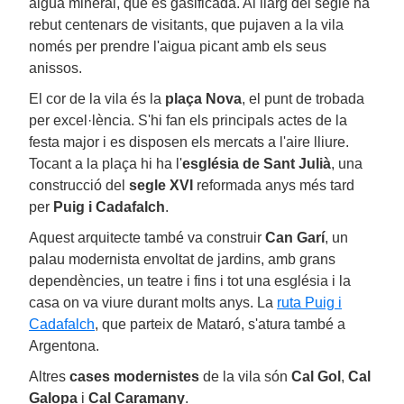
aigua mineral, que és gasificada. Al llarg del segle ha
rebut centenars de visitants, que pujaven a la vila
només per prendre l'aigua picant amb els seus
anissos.
El cor de la vila és la
plaça Nova
, el punt de trobada
per excel·lència. S'hi fan els principals actes de la
festa major i es disposen els mercats a l'aire lliure.
Tocant a la plaça hi ha l'
església
de Sant Julià
, una
construcció del
segle XVI
reformada anys més tard
per
Puig i Cadafalch
.
Aquest arquitecte també va construir
Can Garí
, un
palau modernista envoltat de jardins, amb grans
dependències, un teatre i fins i tot una església i la
casa on va viure durant molts anys. La
ruta Puig i
Cadafalch
, que parteix de Mataró, s'atura també a
Argentona.
Altres
cases modernistes
de la vila són
Cal Gol
,
Cal
Galopa
i
Cal Caramany
.