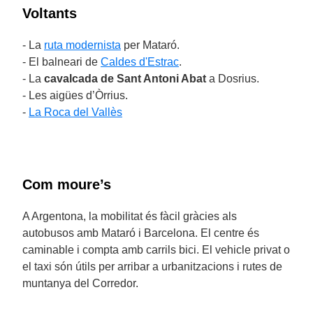
Voltants
- La
ruta modernista
per Mataró.
- El balneari de
Caldes d'Estrac
.
- La
cavalcada de Sant Antoni Abat
a Dosrius.
- Les aigües d’Òrrius.
-
La Roca del Vallès
Com moure’s
A Argentona, la mobilitat és fàcil gràcies als
autobusos amb Mataró i Barcelona. El centre és
caminable i compta amb carrils bici. El vehicle privat o
el taxi són útils per arribar a urbanitzacions i rutes de
muntanya del Corredor.