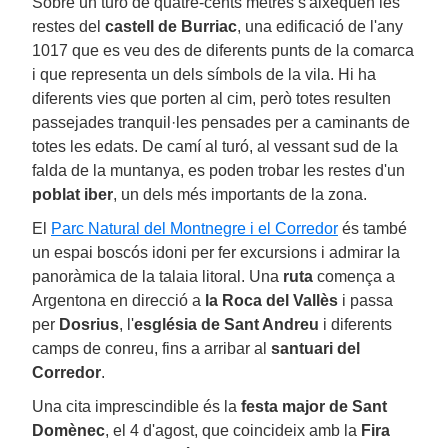
Sobre un turó de quatre-cents metres s'aixequen les
restes del
castell de Burriac
, una edificació de l'any
1017 que es veu des de diferents punts de la comarca
i que representa un dels símbols de la vila. Hi ha
diferents vies que porten al cim, però totes resulten
passejades tranquil·les pensades per a caminants de
totes les edats. De camí al turó, al vessant sud de la
falda de la muntanya, es poden trobar les restes d'un
poblat iber
, un dels més importants de la zona.
El
Parc Natural del Montnegre i el Corredor
és també
un espai boscós idoni per fer excursions i admirar la
panoràmica de la talaia litoral. Una
ruta
comença a
Argentona en direcció a
la Roca del Vallès
i passa
per
Dosrius
, l'
església
de Sant Andreu
i diferents
camps de conreu, fins a arribar al
santuari del
Corredor
.
Una cita imprescindible és la
festa major de Sant
Domènec
, el 4 d'agost, que coincideix amb la
Fira