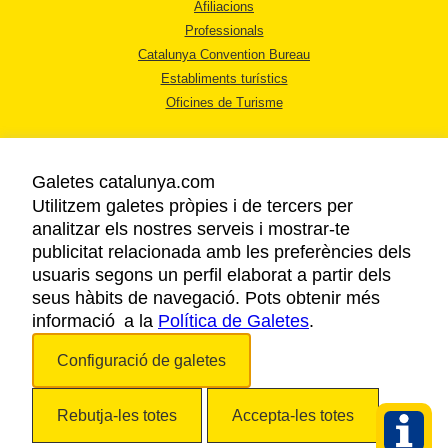
Afiliacions
Professionals
Catalunya Convention Bureau
Establiments turístics
Oficines de Turisme
Galetes catalunya.com
Utilitzem galetes pròpies i de tercers per
analitzar els nostres serveis i mostrar-te
AVÍS LEGAL
publicitat relacionada amb les preferències dels
POLÍTICA DE PRIVACITAT
usuaris segons un perfil elaborat a partir dels
COOKIES
seus hàbits de navegació. Pots obtenir més
informació a la
Política de Galetes
ACCESSIBILITAT
.
Configuració de galetes
Copyright © 2026. Agència Catalana de Turisme. Tots els drets reservats.
Rebutja-les totes
Accepta-les totes