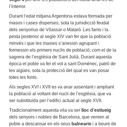
l’interior.
Durant l’edat mitjana Argentona estava formada per
masos i cases disperses, sota la jurisdicció feudal
dels senyorius de Vilassar o Mataró. Les fams i la
pesta posterior al segle XIV van fer que la població
minvés i que les masies s’anessin agrupant i
formessin els primers nuclis de població, com el de la
sagrera de l’església de Sant Julià. Durant aquesta
època el poble va fer el vot a sant Domènec, patró de
les aigües, sota la protecció del qual es van posar
totes les fonts.
Als segles XVI i XVII es va anar assentant i ampliant
la població al voltant del nucli de l’església, que va
ser substituïda per l’edifici actual al segle XVII.
Tradicionalment aquesta vila va ser
lloc d’estiueig
dels senyors i nobles de Barcelona, que venien al
poble a descansar en els seus
balnearis
i a beure de