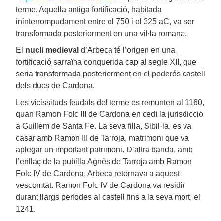
terme. Aquella antiga fortificació, habitada
ininterrompudament entre el 750 i el 325 aC, va ser
transformada posteriorment en una vil·la romana.
El
nucli medieval
d’Arbeca té l’origen en una
fortificació sarraïna conquerida cap al segle XII, que
seria transformada posteriorment en el poderós castell
dels ducs de Cardona.
Les vicissituds feudals del terme es remunten al 1160,
quan Ramon Folc III de Cardona en cedí la jurisdicció
a Guillem de Santa Fe. La seva filla, Sibil·la, es va
casar amb Ramon III de Tarroja, matrimoni que va
aplegar un important patrimoni. D’altra banda, amb
l’enllaç de la pubilla Agnès de Tarroja amb Ramon
Folc IV de Cardona, Arbeca retornava a aquest
vescomtat. Ramon Folc IV de Cardona va residir
durant llargs períodes al castell fins a la seva mort, el
1241.