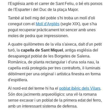
l'Església amb el carrer de Sant Feliu, o bé els porxos
de l'Esparter i del Duc de la plaça Major.
També al bell mig del poble s'hi troba un molí d'oli
conegut com el
Molí d'Argilés
(segle XIX), que s'ha
pogut recuperar pràcticament tot sencer amb unes
moles de pedra que impressionen.
A quatre quilòmetres de la vila s'aixeca, dalt d'un petit
turó, la
capella de Sant Miquel
, antiga església del
desaparegut poblat de les Borgetes de Salena.
Romànica, de planta rectangular i d'una sola nau, la
capella està protegida per tres contraforts, il·luminats
dèbilment per una original i artística finestra en forma
d'espitllera.
Al nord-est del terme hi ha el
poblat ibèric dels Vilars
.
Són dos jaciments arqueològics: una vil·la romana
sense excavar i un poblat de la primera edat del ferro,
amb un interessant sistema de defensa.