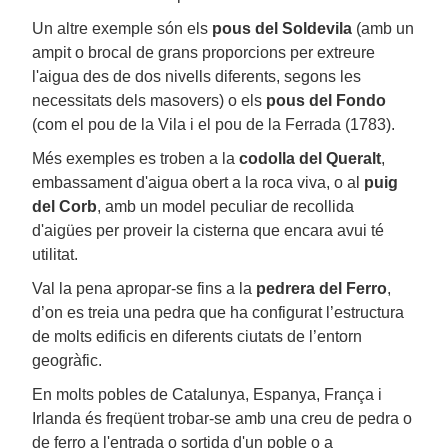
Un altre exemple són els
pous del Soldevila
(amb un
ampit o brocal de grans proporcions per extreure
l'aigua des de dos nivells diferents, segons les
necessitats dels masovers) o els
pous del Fondo
(com el pou de la Vila i el pou de la Ferrada (1783).
Més exemples es troben a la
codolla del Queralt
,
embassament d'aigua obert a la roca viva, o al
puig
del Corb
, amb un model peculiar de recollida
d'aigües per proveir la cisterna que encara avui té
utilitat.
Val la pena apropar-se fins a la
pedrera del Ferro
,
d’on es treia una pedra que ha configurat l’estructura
de molts edificis en diferents ciutats de l’entorn
geogràfic.
En molts pobles de Catalunya, Espanya, França i
Irlanda és freqüent trobar-se amb una creu de pedra o
de ferro a l'entrada o sortida d'un poble o a