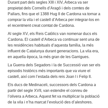
Durant part dels segles XIII i XIV, Arbeca va ser
propietat dels Cornells d’Aragó i dels comtes de
Pallars, fins que el 1388 Hug II de Cardona va tornar a
comprar la vila i el castell d’Arbeca per integrar-los en
el recentment creat comtat de Cardona.
Al segle XV, els Reis Catòlics van nomenar ducs els
Cardona. El castell d’Arbeca va continuar sent una de
les residències habituals d’aquesta família, la més
influent de Catalunya durant generacions. La vila era,
en aquella època, la més gran de les Garrigues.
La Guerra dels Segadors i la de Successió van ser els
episodis històrics més importants que va viure el
castell, així com l’estada dels reis Joan I i Felip II.
Els ducs de Medinaceli, successors dels Cardona a
partir del segle XVII, van estendre el conreu de
l’olivera a Arbeca. Aquest fet va multiplicar la població
de la vila i n’ha marcat l’evolució des d’aleshores.