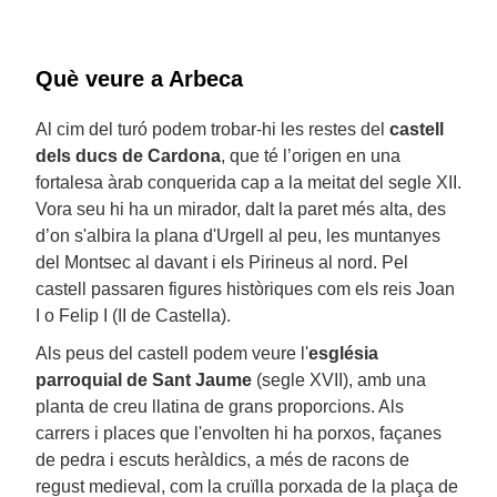
Què veure a Arbeca
Al cim del turó podem trobar-hi les restes del
castell
dels ducs de Cardona
, que té l’origen en una
fortalesa àrab conquerida cap a la meitat del segle XII.
Vora seu hi ha un mirador, dalt la paret més alta, des
d’on s'albira la plana d'Urgell al peu, les muntanyes
del Montsec al davant i els Pirineus al nord. Pel
castell passaren figures històriques com els reis Joan
I o Felip I (II de Castella).
Als peus del castell podem veure l'
església
parroquial de Sant Jaume
(segle XVII), amb una
planta de creu llatina de grans proporcions. Als
carrers i places que l'envolten hi ha porxos, façanes
de pedra i escuts heràldics, a més de racons de
regust medieval, com la cruïlla porxada de la plaça de