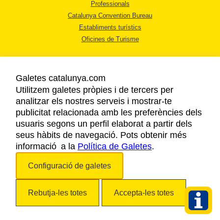
Professionals
Catalunya Convention Bureau
Establiments turístics
Oficines de Turisme
Galetes catalunya.com
Utilitzem galetes pròpies i de tercers per
analitzar els nostres serveis i mostrar-te
AVÍS LEGAL
publicitat relacionada amb les preferències dels
POLÍTICA DE PRIVACITAT
usuaris segons un perfil elaborat a partir dels
COOKIES
seus hàbits de navegació. Pots obtenir més
informació a la
Política de Galetes
ACCESSIBILITAT
.
Configuració de galetes
Copyright © 2026. Agència Catalana de Turisme. Tots els drets reservats.
Rebutja-les totes
Accepta-les totes