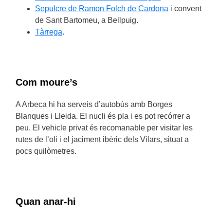
Sepulcre de Ramon Folch de Cardona
i convent
de Sant Bartomeu, a Bellpuig.
Tàrrega
.
Com moure’s
A Arbeca hi ha serveis d’autobús amb Borges
Blanques i Lleida. El nucli és pla i es pot recórrer a
peu. El vehicle privat és recomanable per visitar les
rutes de l’oli i el jaciment ibèric dels Vilars, situat a
pocs quilòmetres.
Quan anar-hi