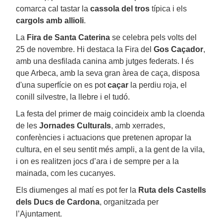
comarca cal tastar la
cassola del tros
típica i els
cargols amb allioli
.
La
Fira de Santa Caterina
se celebra pels volts del
25 de novembre. Hi destaca la Fira del
Gos Caçador
,
amb una desfilada canina amb jutges federats. I és
que Arbeca, amb la seva gran àrea de caça, disposa
d'una superfície on es pot
caçar
la perdiu roja, el
conill silvestre, la llebre i el tudó.
La festa del primer de maig coincideix amb la cloenda
de les
Jornades Culturals
, amb xerrades,
conferències i actuacions que pretenen apropar la
cultura, en el seu sentit més ampli, a la gent de la vila,
i on es realitzen jocs d’ara i de sempre per a la
mainada, com les cucanyes.
Els diumenges al matí es pot fer la
Ruta dels Castells
dels Ducs de Cardona
, organitzada per
l’Ajuntament.