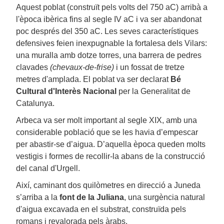
Aquest poblat (construït pels volts del 750 aC) arribà a
l'època ibèrica fins al segle IV aC i va ser abandonat
poc després del 350 aC. Les seves característiques
defensives feien inexpugnable la fortalesa dels Vilars:
una muralla amb dotze torres, una barrera de pedres
clavades
(chevaux-de-frise)
i un fossat de tretze
metres d'amplada. El poblat va ser declarat
Bé
Cultural d'Interès Nacional
per la Generalitat de
Catalunya.
Arbeca va ser molt important al segle XIX, amb una
considerable població que se les havia d’empescar
per abastir-se d’aigua. D’aquella època queden molts
vestigis i formes de recollir-la abans de la construcció
del canal d'Urgell.
Així, caminant dos quilòmetres en direcció a Juneda
s’arriba a la
font de la Juliana
, una surgència natural
d'aigua excavada en el substrat, construïda pels
romans i revalorada pels àrabs.