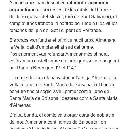
Al municipi s’han descobert
diferents jaciments
arqueològics
, com restes de les edats del bronze i
del ferro (tossal del Metxut, turó de Sant Salvador), el
camp d’urnes trobat a la partida de Tudela i les vil·les
romanes del pla del Sot i el pont de Ferrando.
Els àrabs van fundar el primitiu nucli urbà, Almenara
la Vella, dalt d’un planell al sud del terme.
Posteriorment van refundar Almenar més al nord,
edificant un castell sobre un turó, que va ser conquerit
per Ramon Berenguer IV el 1147.
El comte de Barcelona va donar l’antiga Almenara la
Vella al prior de Santa Maria de Solsona, i el lloc va
perviure fins al segle XVIII, primer com a Torre de
Santa Maria de Solsona i després com a Santa Maria
d’Almenar.
D’altra banda, el comte va atorgar carta de població
del nou Almenar a cent homes de Balaguer i en
mantingué la jurisdicció. Al segle XIV va deixar de ser