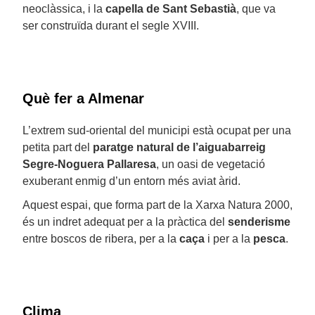
neoclàssica, i la
capella de Sant Sebastià
, que va
ser construïda durant el segle XVIII.
Què fer a Almenar
L’extrem sud-oriental del municipi està ocupat per una
petita part del
paratge natural de l’aiguabarreig
Segre-Noguera Pallaresa
, un oasi de vegetació
exuberant enmig d’un entorn més aviat àrid.
Aquest espai, que forma part de la Xarxa Natura 2000,
és un indret adequat per a la pràctica del
senderisme
entre boscos de ribera, per a la
caça
i per a la
pesca
.
Clima