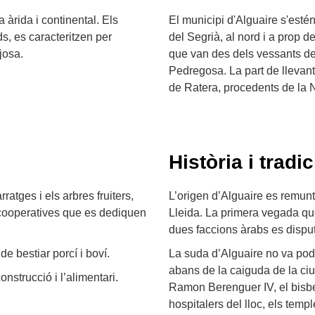
 àrida i continental. Els
El municipi d'Alguaire s'esté
ds, es caracteritzen per
del Segrià, al nord i a prop d
josa.
que van des dels vessants de 
Pedregosa. La part de llevant
de Ratera, procedents de la
Història i tradic
atges i els arbres fruiters,
L’origen d’Alguaire es remun
 cooperatives que es dediquen
Lleida. La primera vegada qu
dues faccions àrabs es disput
de bestiar porcí i boví.
La suda d’Alguaire no va pod
abans de la caiguda de la ciu
nstrucció i l’alimentari.
Ramon Berenguer IV, el bisbe 
hospitalers del lloc, els templ