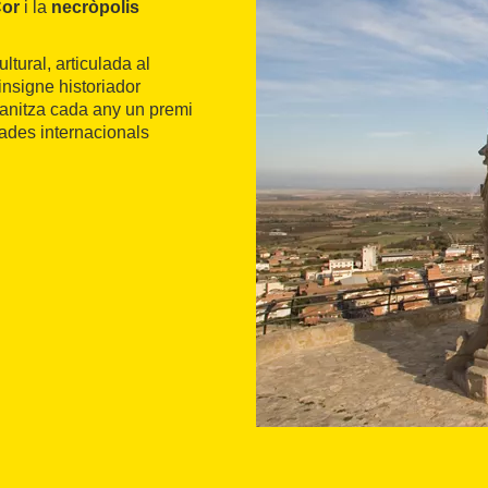
Cor
i la
necròpolis
tural, articulada al
 insigne historiador
ganitza cada any un premi
nades internacionals