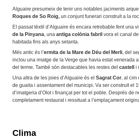
Alguaire presumeix de tenir uns notables jaciments arque
Roques de So Roig,
un conjunt funerari construït a la roc
El passat tèxtil d’Alguaire és encara retrobable fent una vi
de la Pinyana
, una
antiga colònia fabril
vora el canal de
habitada fins als anys setanta.
Més antic és l’
ermita de la Mare de Déu del Merli
, del se
inclou una imatge de la Verge que havia estat venerada a 
del terme. També són destacables les restes del
castell
i
Una altra de les joies d’Alguaire és el
Sagrat Cor
, al cim
de guaita i assentament del municipi. Va ser construït el 
d’imatgeria d’Olot i finançat per tot el poble. Després de 
completament restaurat i ressituat a l’emplaçament origina
Clima