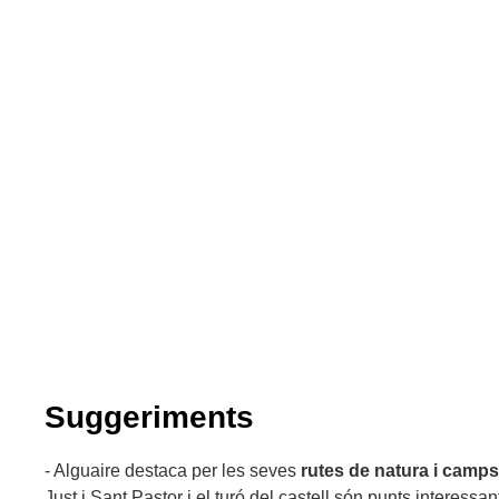
Suggeriments
- Alguaire destaca per les seves
rutes de natura i camps 
Just i Sant Pastor i el turó del castell són punts interessan