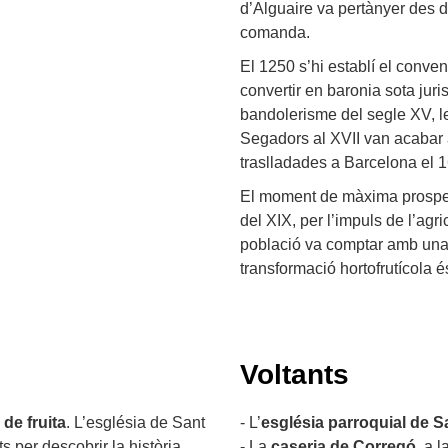
d’Alguaire va pertànyer des de
comanda.
El 1250 s’hi establí el conve
convertir en baronia sota juri
bandolerisme del segle XV, les
Segadors al XVII van acabar 
traslladades a Barcelona el 
El moment de màxima prosperi
del XIX, per l’impuls de l’agri
població va comptar amb una c
transformació hortofrutícola é
Voltants
de fruita
. L’església de Sant
- L’
església parroquial de S
ts per descobrir la història
- La
caseria de Corregó
, a l