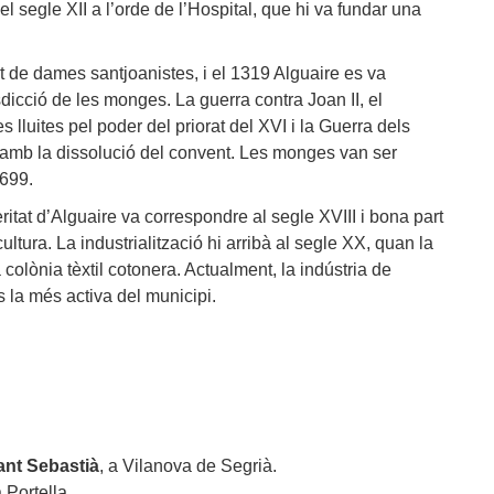
l segle XII a l’orde de l’Hospital, que hi va fundar una
nt de dames santjoanistes, i el 1319 Alguaire es va
sdicció de les monges. La guerra contra Joan II, el
 lluites pel poder del priorat del XVI i la Guerra dels
amb la dissolució del convent. Les monges van ser
1699.
tat d’Alguaire va correspondre al segle XVIII i bona part
cultura. La industrialització hi arribà al segle XX, quan la
olònia tèxtil cotonera. Actualment, la indústria de
s la més activa del municipi.
ant Sebastià
, a Vilanova de Segrià.
a Portella.