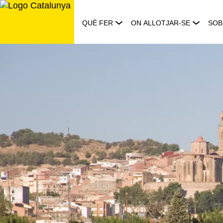
Saltar
al
QUÈ FER
ON ALLOTJAR-SE
SOB
contingut