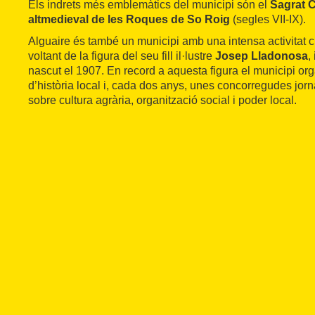
Els indrets més emblemàtics del municipi són el
Sagrat 
altmedieval de les Roques de So Roig
(segles VII-IX).
Alguaire és també un municipi amb una intensa activitat cul
voltant de la figura del seu fill il·lustre
Josep Lladonosa
,
nascut el 1907. En record a aquesta figura el municipi or
d’història local i, cada dos anys, unes concorregudes jor
sobre cultura agrària, organització social i poder local.