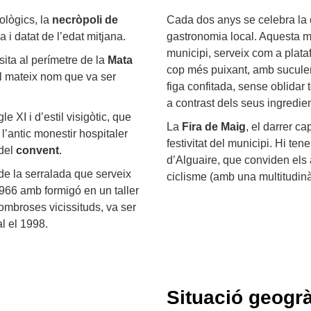
ològics, la
necròpoli de
Cada dos anys se celebra la
a i datat de l’edat mitjana.
gastronomia local. Aquesta m
municipi, serveix com a plat
sita al perímetre de la
Mata
cop més puixant, amb suculent
l mateix nom que va ser
figa confitada, sense oblidar
a contrast dels seus ingredien
gle XI i d’estil visigòtic, que
La
Fira de Maig
, el darrer 
l’antic monestir hospitaler
festivitat del municipi. Hi t
 del
convent
.
d’Alguaire, que conviden els a
 de la serralada que serveix
ciclisme (amb una multitudinà
1966 amb formigó en un taller
nombroses vicissituds, va ser
l el 1998.
Situació geogrà