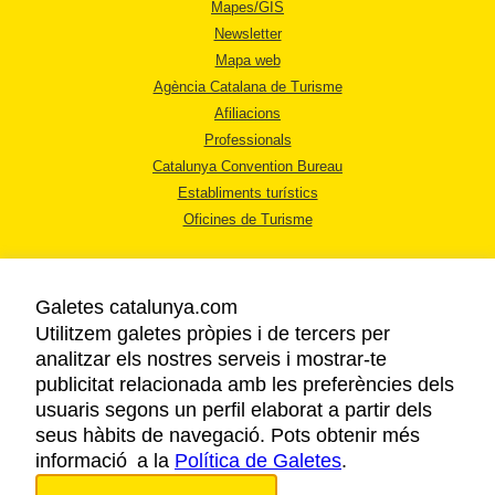
Mapes/GIS
Newsletter
Mapa web
Agència Catalana de Turisme
Afiliacions
Professionals
Catalunya Convention Bureau
Establiments turístics
Oficines de Turisme
Galetes catalunya.com
Utilitzem galetes pròpies i de tercers per
analitzar els nostres serveis i mostrar-te
AVÍS LEGAL
publicitat relacionada amb les preferències dels
POLÍTICA DE PRIVACITAT
usuaris segons un perfil elaborat a partir dels
COOKIES
seus hàbits de navegació. Pots obtenir més
informació a la
Política de Galetes
ACCESSIBILITAT
.