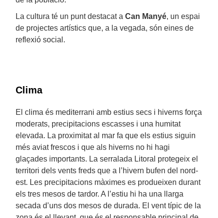
La cultura té un punt destacat a
Can Manyé
, un espai
de projectes artístics que, a la vegada, són eines de
reflexió social.
Clima
El clima és mediterrani amb estius secs i hiverns força
moderats, precipitacions escasses i una humitat
elevada. La proximitat al mar fa que els estius siguin
més aviat frescos i que als hiverns no hi hagi
glaçades importants. La serralada Litoral protegeix el
territori dels vents freds que a l’hivern bufen del nord-
est. Les precipitacions màximes es produeixen durant
els tres mesos de tardor. A l’estiu hi ha una llarga
secada d’uns dos mesos de durada. El vent típic de la
zona és el llevant, que és el responsable principal de