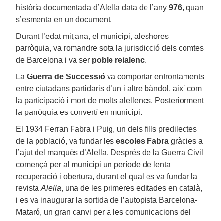
història documentada d’Alella data de l’any
976
, quan
s’esmenta en un document.
Durant l’edat mitjana, el municipi, aleshores
parròquia, va romandre sota la jurisdicció dels comtes
de Barcelona i va ser
poble reialenc
.
La
Guerra de Successió
va comportar enfrontaments
entre ciutadans partidaris d’un i altre bàndol, així com
la participació i mort de molts alellencs. Posteriorment
la parròquia es convertí en municipi.
El 1934 Ferran Fabra i Puig, un dels fills predilectes
de la població, va fundar les
escoles Fabra
gràcies a
l’ajut del marquès d’Alella. Després de la Guerra Civil
començà per al municipi un període de lenta
recuperació i obertura, durant el qual es va fundar la
revista
Alella
, una de les primeres editades en català,
i es va inaugurar la sortida de l’autopista Barcelona-
Mataró, un gran canvi per a les comunicacions del