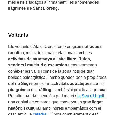
més estels fugaços al firmament, les anomenades
llàgrimes de Sant Llorenç
.
Voltants
Els voltants d'Alàs i Cerc ofereixen
grans atractius
turístics
, molts dels quals relacionats amb les
activitats de muntanya a l'aire lliure
.
Rutes,
senders i multitud d'excursions
ens permetran
conèixer les valls i cims de la zona, tots de gran
bellesa paisatgística. També queden ben a prop àrees
del
riu Segre
on es fan
activitats aquàtiques
com el
piragüisme
o el
ràfting
i també s'hi practica la
pesca
.
Per altra banda, menció a part mereix
la Seu d'Urgell
,
una capital de comarca que conserva un gran
llegat
històric i cultural
, amb indrets emblemàtics com el
casc antic, la
catedral
, l'única completament d'estil