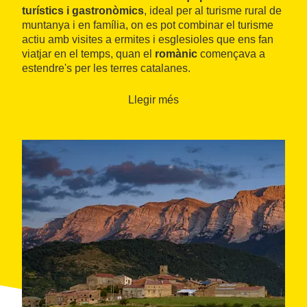
turístics i gastronòmics
, ideal per al turisme rural de
muntanya i en família, on es pot combinar el turisme
actiu amb visites a ermites i esglesioles que ens fan
viatjar en el temps, quan el
romànic
començava a
estendre's per les terres catalanes.
Llegir més