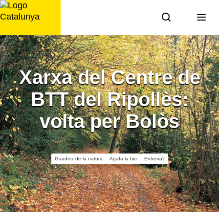
Saltar
al
contingut
Xarxa del Centre de
BTT del Ripollès:
volta per Bolòs
Gaudeix de la natura
Agafa la bici
Entrena't