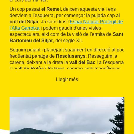
Un cop passat
el Remei
, deixem aquesta via i ens
desviem a l'esquerra, per començar la pujada cap al
coll del Sitjar
. Ja som dins l'
Espai Natural Protegit de
l'Alta Garrotxa
i podem gaudir d'unes vistes
espectaculars, així com de la visió de l'ermita de
Sant
Bartomeu del Sitjar
, del segle XII.
Seguim pujant i planejant suaument en direcció al poc
freqüentat paratge de
Resclusanys
. Resseguim la
carena, deixant a la dreta la
vall del Bac
i a l'esquerra
la
vall de Bolòs i Salarsa
, sempre amb magnífiques
panoràmiques.
Llegir més
Davallem a mà esquerra amb força fins al fons de la
riera de Salarsa
i passem a tocar de
Bolòs
, on
podem veure l'església romànica de
Santa Maria de
Bolòs
(segles XI i XII) i continuem cap a
Salarsa
, on
hi ha l'ermita de
Sant Valentí de Salarsa
(segle XII). A
continuació, remuntem per pista formigonada cap a
Font-rubí
i, seguint el curs del Ritortell, tornem a
Camprodon, on entrem pel costat del
Club de Golf