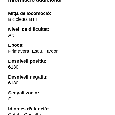
Mitjà de locomoció:
Bicicletes BTT
Nivell de dificultat:
Alt
Època:
Primavera, Estiu, Tardor
Desnivell positiu:
6180
Desnivell negatiu:
6180
Senyalització:
Sí
Idiomes d’atenció:
Català, Castellà