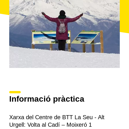
de desnivell en 16 quilòmetres de distància. Passem
del
Berguedà
a la
Cerdanya
vorejant el
Puigllançada
i la
Tosa d'Alp
, tot recorrent sectors de les estacions
d'esquí de
la Molina
i
Masella
. La segona meitat de
l'etapa permet contemplar diversos exemples
d'encantadores
esglésies romàniques
del municipi
de
Bellver de Cerdanya
.
La quarta i última etapa ens retorna a
la Seu d'Urgell
des de Martinet, que ocupa un extrem de l'
Espai
Natural Protegit de les Riberes de l'Alt Segre
. De
seguida penetrem a la comarca de l'
Alt Urgell
. Aquest
tram ens proporciona les millors vistes de la paret
nord de la
serra del Cadí
, amb dos trams forts de
pujada fins al
coll de Jou
i el
santuari del Boscal
,
amb un panorama sensacional.
Informació pràctica
Xarxa del Centre de BTT La Seu - Alt
Urgell: Volta al Cadí – Moixeró 1