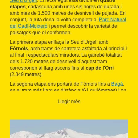
Seu d'Urgell
. El recorregut està dividit en
quatre
etapes
, cadascuna amb unes sis hores de durada i
amb més de 1.500 metres de desnivell de pujada. En
conjunt, la ruta dona la volta completa al
Parc Natural
del Cadí-Moixeró
i permet descobrir la varietat de
paisatges que el conformen.
La primera etapa enllaça la Seu d'Urgell amb
Fórnols
, amb trams de carretera asfaltada al principi i
al final i espectaculars miradors. La gairebé totalitat
dels 1.720 metres de desnivell d'aquest tram
corresponen al llarg ascens fins al
cap de l'Orri
(2.349 metres).
La segona etapa ens portarà de Fórnols fins a
Bagà
,
en el tram més llarg en distància (61 quilòmetres) i on
es concentra un considerable desnivell de baixada. A
Llegir més
més de visitar l'estètica vila de
Josa
i pujar fins al
coll
del Collell
, gaudirem de les espectaculars vistes del
massís del Pedraforca
.
La tercera etapa, entre Bagà i
Martinet
, comença amb
la duríssima ascensió a
coll de Pal
, de 1.300 metres