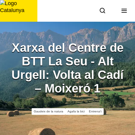
Saltar
al
contingut
Xarxa del Centre de
BTT La Seu - Alt
Urgell: Volta al Cadí
– Moixeró 1
Gaudeix de la natura
Agafa la bici
Entrena't