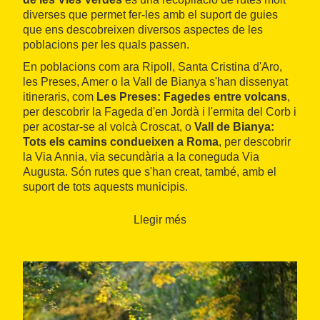
diverses que permet fer-les amb el suport de guies
que ens descobreixen diversos aspectes de les
poblacions per les quals passen.
En poblacions com ara Ripoll, Santa Cristina d'Aro,
les Preses, Amer o la Vall de Bianya s'han dissenyat
itineraris, com
Les Preses: Fagedes entre volcans
,
per descobrir la Fageda d'en Jordà i l'ermita del Corb i
per acostar-se al volcà Croscat, o
Vall de Bianya:
Tots els camins condueixen a Roma
, per descobrir
la Via Annia, via secundària a la coneguda Via
Augusta. Són rutes que s'han creat, també, amb el
suport de tots aquests municipis.
Hi ha
quatre guies temàtiques
: "Indrets de la
Llegir més
identitat", "Paisatges culturals", "Camins de la natura"
i "Història de la Terra i el seu llegat literari". En total,
es recullen
més de 27 rutes
que es poden fer
complementàriament mentre es recorren la
Ruta del
Ferro i del Carbó
, la
Ruta del Carrilet I
i la
Ruta del
Carrilet II
.