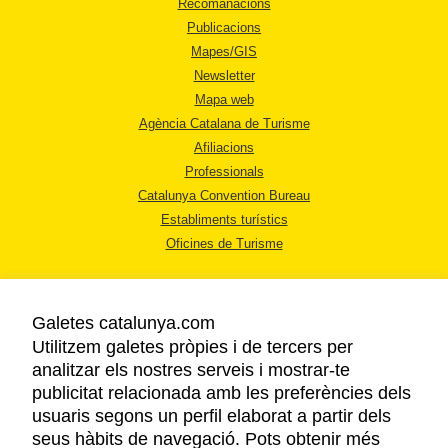
Recomanacions
Publicacions
Mapes/GIS
Newsletter
Mapa web
Agència Catalana de Turisme
Afiliacions
Professionals
Catalunya Convention Bureau
Establiments turístics
Oficines de Turisme
Galetes catalunya.com
Utilitzem galetes pròpies i de tercers per
analitzar els nostres serveis i mostrar-te
AVÍS LEGAL
publicitat relacionada amb les preferències dels
POLÍTICA DE PRIVACITAT
usuaris segons un perfil elaborat a partir dels
COOKIES
seus hàbits de navegació. Pots obtenir més