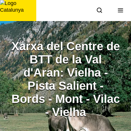
Saltar
al
contingut
Xarxa del Centre de
BTT de la Val
d'Aran: Vielha -
Pista Salient -
Bords - Mont - Vilac
- Vielha