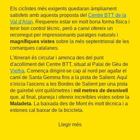
Els ciclistes més exigents quedaran àmpliament
satisfets amb aquesta proposta del
Centre BTT de la
Val d'Aran
. Requereix estar en molt bona forma física i
tenir bon control tècnic, però a canvi ofereix un
recorregut per impressionants paratges naturals i
magnífiques vistes
sobre la més septentrional de les
comarques catalanes.
L'itinerari és circular i arrenca des del punt
d'acolliment del Centre BTT, situat al Palai de Gèu de
Vielha
. Comença dirigint-se cap al nord per agafar el
camí de Santa Gemma fins a la pista de Salient. Aquí
s'inicia l'ascens a les Bordes de Salient per una pista
de gairebé vint quilòmetres i
mil metres de desnivell
que, al final, planeja i ofereix increïbles vistes sobre la
Maladeta
. La baixada des de Mont és molt tècnica i a
estones cal baixar de la bicicleta.
Llegir més