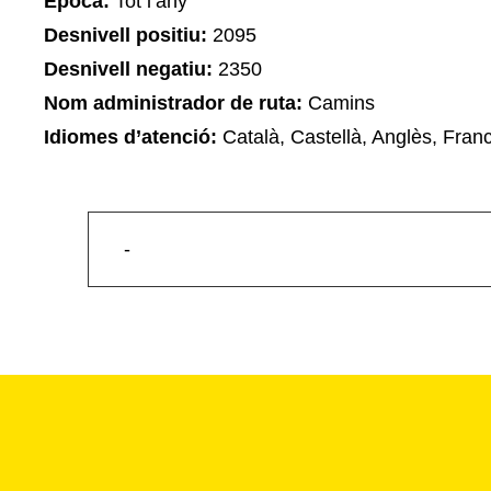
Època:
Tot l’any
Desnivell positiu:
2095
Desnivell negatiu:
2350
Nom administrador de ruta:
Camins
Idiomes d’atenció:
Català, Castellà, Anglès, Fran
-