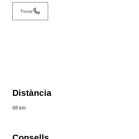
Trucar
Distància
88 km
Consells