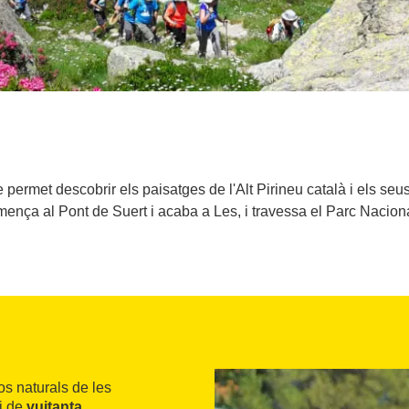
ermet descobrir els paisatges de l'Alt Pirineu català i els seus
omença al Pont de Suert i acaba a Les, i travessa el Parc Nacion
os naturals de les
ri de
vuitanta