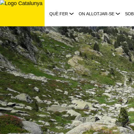
Saltar
al
QUÈ FER
ON ALLOTJAR-SE
SOB
contingut