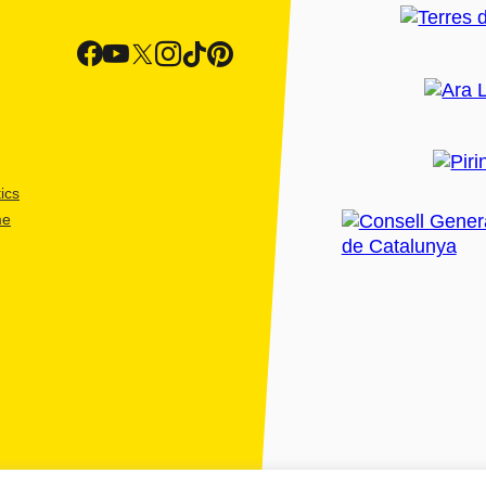
ics
me