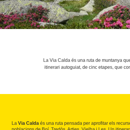
La Via Calda és una ruta de muntanya que p
itinerari autoguiat, de cinc etapes, que c
La
Via Calda
és una ruta pensada per aprofitar els recurs
poblacions de Boí, Tredòs, Arties, Vielha i Les. Un itinera