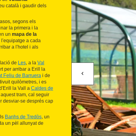
u català i gaudir dels
 casos, segons els
nar la primera i la
nen un
mapa de la
e l'equipatge a cada
ibar a l'hotel i als
blació de
Les
, a la
Val
 per arribar a Erill la
t Feliu de Barruera
i de
ivuit quilòmetres, i es
Erill la Vall a
Caldes de
aquest tram, cal seguir
er desviar-se després cap
als
Banhs de Tredòs
, un
da un pèl allunyat de
el
Parc Nacional
l d'Aran, travessant la