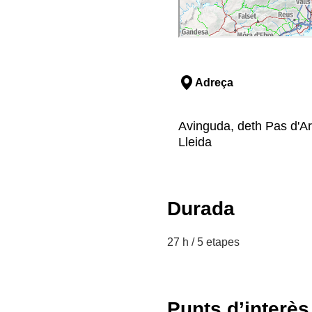
Adreça
Avinguda, deth Pas d'Arr
Lleida
Durada
27 h / 5 etapes
Punts d’interès