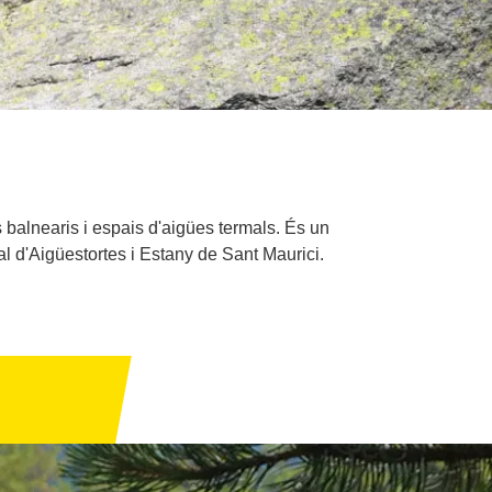
 balnearis i espais d'aigües termals. És un
al d'Aigüestortes i Estany de Sant Maurici.