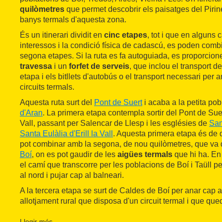
quilòmetres
que permet descobrir els paisatges del Pirine
banys termals d'aquesta zona.
És un itinerari dividit en
cinc etapes
, tot i que en alguns
interessos i la condició física de cadascú, es poden combi
segona etapes. Si la ruta es fa autoguiada, es proporcio
travessa
i un
forfet de serveis
, que inclou el transport d
etapa i els bitllets d'autobús o el transport necessari per arr
circuits termals.
Aquesta ruta surt del
Pont de Suert
i acaba a la petita po
d'Aran
. La primera etapa contempla sortir del Pont de Suert
Vall, passant per Salencar de Llesp i les esglésies de
San
Santa Eulàlia d'Erill la Vall
. Aquesta primera etapa és de d
pot combinar amb la segona, de nou quilòmetres, que va d'
Boí
, on es pot gaudir de les
aigües termals
que hi ha. En 
el camí que transcorre per les poblacions de Boí i Taüll p
al nord i pujar cap al balneari.
A la tercera etapa se surt de Caldes de Boí per anar cap 
allotjament rural que disposa d'un circuit termal i que que
Baqueira, la població més propera. Aquest tram travessa 
d'Aigüestortes i Estany de Sant Maurici
Llegir més
per passar a la Va