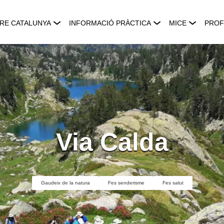
RE CATALUNYA
INFORMACIÓ PRÀCTICA
MICE
PROF
Via Calda
Gaudeix de la natura
Fes senderisme
Fes salut