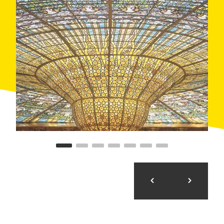
Balma, del poble medieval de
Mura
(on també es va
rodar
Bruc
), l'església romànica de Sant Climent de
l'Espunyola i la serra dels Tossals, amb uns cingles
impressionants.
Durant els anys cinquanta, la Costa Brava va ser el
plató de moltes produccions nord-americanes. A
Tossa de Mar
s'hi va rodar
Pandora and the Flying
Dutchman
, protagonitzada per Ava Gardner. Algunes
de les localitzacions van ser la
platja Gran
, la Mar
Menuda i la platja del
Codolar
, el recinte emmurallat
del poble, la torre de l'Homenatge i l'església de Sant
Vicenç. Situada a uns quants quilòmetres més al
nord, la població de
Sant Feliu de Guíxols
va rebre
una de les grans estrelles de Hollywood, Elizabeth
Taylor, que va rodar a la platja de Sant Pol
De sobte,
l'últim estiu
, de Joseph Mankiewicz. Més al nord,
Begur
va acollir el rodatge de l'última escena del film
en els carrerons de la Vera i de Sant Ramon.
Un altre director que va optar per la Costa Brava va
ser Orson Welles. A la
Taverna del Mar
, el 1955, va