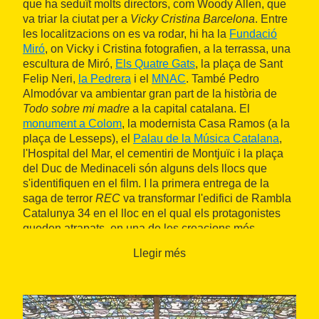
que ha seduït molts directors, com Woody Allen, que
va triar la ciutat per a
Vicky Cristina Barcelona
. Entre
les localitzacions on es va rodar, hi ha la
Fundació
Miró
, on Vicky i Cristina fotografien, a la terrassa, una
escultura de Miró,
Els Quatre Gats
, la plaça de Sant
Felip Neri,
la Pedrera
i el
MNAC
. També Pedro
Almodóvar va ambientar gran part de la història de
Todo sobre mi madre
a la capital catalana. El
monument a Colom
, la modernista Casa Ramos (a la
plaça de Lesseps), el
Palau de la Música Catalana
,
l'Hospital del Mar, el cementiri de Montjuïc i la plaça
del Duc de Medinaceli són alguns dels llocs que
s'identifiquen en el film. I la primera entrega de la
saga de terror
REC
va transformar l'edifici de Rambla
Catalunya 34 en el lloc en el qual els protagonistes
queden atrapats, en una de les creacions més
terrorífiques dels últims temps.
Llegir més
A les comarques de l'interior hi ha els escenaris d'un
dels principals èxits del cine català:
Pa negre
. Aquest
film es va rodar al Bages, el Berguedà i Osona, en
racons tan suggeridors com l'espectacular Puig de la