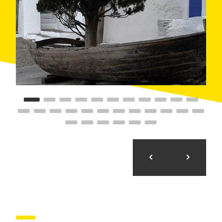
Palau del Vent, el monument a Francesc Pujols o el
Cadillac plujós
.
Cadaqués
és un petit poble de pescadors enclavat
en ple cap de Creus, entre una natura desfermada i
salvatge. El petit nucli de
Portlligat
, al nord de
Cadaqués, va ser el peculiar i aïllat indret que Dalí va
escollir per viure i pintar bona part de la seva obra, a
l'actual
Casa-Museu Salvador Dalí
. Es tracta d'un
conjunt de barraques de pescadors que el pintor va
comprar en diferents etapes, des de 1930 fins als
anys setanta, i va anar reformant i decorant durant
aquells quaranta anys donant-li una estructura
laberíntica, amb petits espais encadenats per estrets
passadissos, recorreguts sense sortida...
La surrealista visita recorre el taller de Dalí, la
biblioteca, les habitacions privades, el jardí i la
piscina. El conjunt
intenta mantenir les coses tal
com estaven
quan hi vivia el geni empordanès.
També és interessant la badia de Portlligat, un espai
de tranquil·litat arrecerat de la mar més intempestiva.