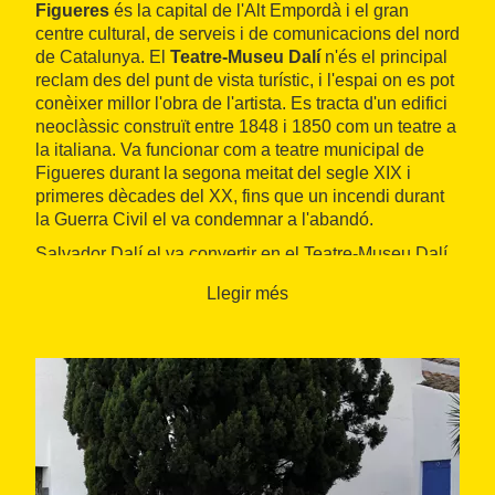
Figueres
és la capital de l'Alt Empordà i el gran
centre cultural, de serveis i de comunicacions del nord
de Catalunya. El
Teatre-Museu Dalí
n'és el principal
reclam des del punt de vista turístic, i l'espai on es pot
conèixer millor l'obra de l'artista. Es tracta d'un edifici
neoclàssic construït entre 1848 i 1850 com un teatre a
la italiana. Va funcionar com a teatre municipal de
Figueres durant la segona meitat del segle XIX i
primeres dècades del XX, fins que un incendi durant
la Guerra Civil el va condemnar a l'abandó.
Salvador Dalí el va convertir en el Teatre-Museu Dalí
l'any 1974. Com a tal,
aplega bona part de l'obra del
Llegir més
pintor
: impressionisme, futurisme, cubisme i
surrealisme, amb pintures com ara
Port Alguer
(1924),
L'espectre del Sex-Appeal
(1932),
Autoretrat tou amb
bacó fregit
(1941),
Poesia d'Amèrica-Els atletes
còsmics
(1943),
Leda atòmica
(1949) o
Galatea de les
esferes
(1952), entre d'altres. La seva producció es
barreja amb la mateixa creació de l'edifici, que l'artista
va concebre al seu torn com una gran obra d'art, amb
espais interessants, com la sala Mae West, la sala