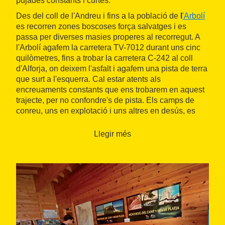
pujades constants i curtes.
Des del coll de l'Andreu i fins a la població de
l
'Arbolí
es recorren zones boscoses força salvatges i es
passa per diverses masies properes al recorregut. A
l'Arbolí agafem la carretera TV-7012 durant uns cinc
quilòmetres, fins a trobar la carretera C-242 al coll
d'Alforja, on deixem l'asfalt i agafem una pista de terra
que surt a l'esquerra. Cal estar atents als
encreuaments constants que ens trobarem en aquest
trajecte, per no confondre's de pista. Els camps de
conreu, uns en explotació i uns altres en desús, es
barregen entre les zones de vegetació típicament
mediterrània.
Llegir més
Un cop arribem a l'ermita de la Mare de Déu de
Puigcerver, que ens queda a l'esquerra, amb el pic de
Puigcerver a la dreta, iniciem un descens suau cap al
coll de la Teixeta
, per la pista carenera que al cap de
pocs quilòmetres es converteix en el camí de servei
del parc eòlic del coll de la Teixeta. En aquest punt
passarem molt a prop dels aerogeneradors. Cal estar
atents a la circulació de cotxes.