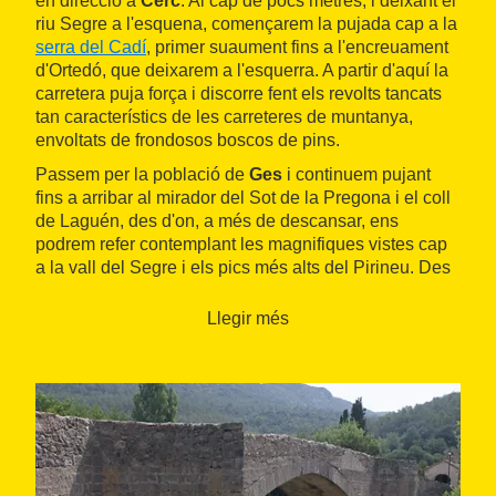
en direcció a
Cerc
. Al cap de pocs metres, i deixant el
riu Segre a l'esquena, començarem la pujada cap a la
serra del Cadí
, primer suaument fins a l'encreuament
d'Ortedó, que deixarem a l'esquerra. A partir d'aquí la
carretera puja força i discorre fent els revolts tancats
tan característics de les carreteres de muntanya,
envoltats de frondosos boscos de pins.
Passem per la població de
Ges
i continuem pujant
fins a arribar al mirador del Sot de la Pregona i el coll
de Laguén, des d'on, a més de descansar, ens
podrem refer contemplant les magnifiques vistes cap
a la vall del Segre i els pics més alts del Pirineu. Des
del coll, continuem per la carretera cap a
Adraén
, en
lleu baixada. Un cop passada la població, la carretera
Llegir més
puja suaument, al principi, i després planeja fins a
Fórnols
. Aquest tram coincideix des de l'inici amb la
volta al Cadí del Centre BTT de l'Alt Urgell i la ruta
negra número 15, aquesta última en sentit contrari.
A la mateixa població, prenem la pista de terra, en bon
estat però amb molta pedra solta, i baixem fins al
molí
de Fórnols
. Travessem la carretera i agafem la pista