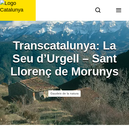
Saltar
al
contingut
Transcatalunya: La
Seu d’Urgell – Sant
Llorenç de Morunys
Gaudeix de la natura