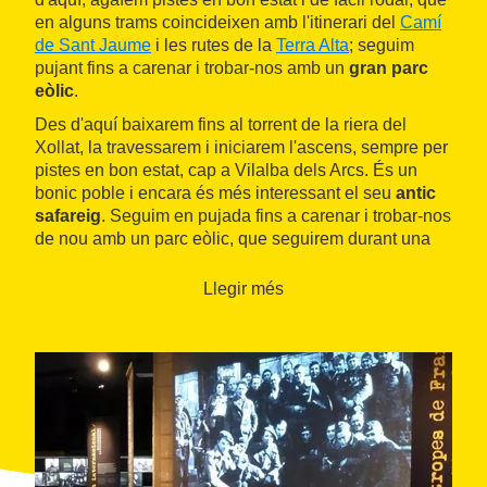
en alguns trams coincideixen amb l'itinerari del
Camí
de Sant Jaume
i les rutes de la
Terra Alta
; seguim
pujant fins a carenar i trobar-nos amb un
gran parc
eòlic
.
Des d'aquí baixarem fins al torrent de la riera del
Xollat, la travessarem i iniciarem l'ascens, sempre per
pistes en bon estat, cap a Vilalba dels Arcs. És un
bonic poble i encara és més interessant el seu
antic
safareig
. Seguim en pujada fins a carenar i trobar-nos
de nou amb un parc eòlic, que seguirem durant una
bona estona per les pistes en bon estat arranjades per
a la construcció i el manteniment del parc. A partir
Llegir més
d'aquí, les baixades i pujades són constants,
circularem per pistes en bon estat entre zones
boscoses, camps de vinya i construccions de pedra
seca típiques de la zona, anomenades
barraques
.
En una d'aquestes pujades divisarem dalt d'un turó el
poble de la Fatarella. Seguint per la pista, ens trobem
la senyalització dels itineraris de la
batalla de l'Ebre
,
fins que ens trobem una forta pujada d'asfalt que ens