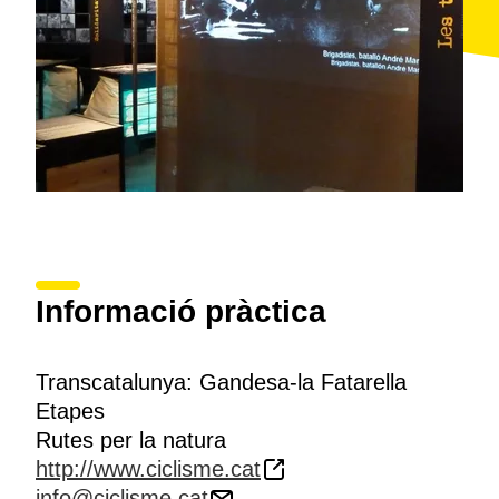
apropa a la població. La travessarem d'un costat a
l'altre fins arribar a l'alberg
La Casa Ecològica
, punt
final d'aquesta etapa.
Informació pràctica
Transcatalunya: Gandesa-la Fatarella
Etapes
Rutes per la natura
http://www.ciclisme.cat
info@ciclisme.cat