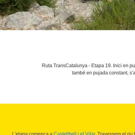
Ruta TransCatalunya - Etapa 19. Inici en puj
també en pujada constant, s'a
L'etapa comença a
Castellbell i el Vilar
. Travessem el riu 