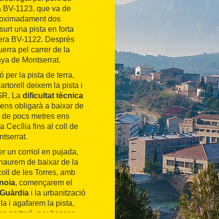
era BV-1123, que va de
proximadament dos
surt una pista en forta
tera BV-1122. Després
erra pel carrer de la
nya de Montserrat.
 per la pista de terra,
rtorell deixem la pista i
 GR. La
dificultat tècnica
 ens obligarà a baixar de
ap de pocs metres ens
 Cecília fins al coll de
tserrat.
 un corriol en pujada,
 haurem de baixar de la
coll de les Torres, amb
Anoia
, començarem el
 Guàrdia
i la urbanització
Ia i agafarem la pista,
ns portarà, per boscos