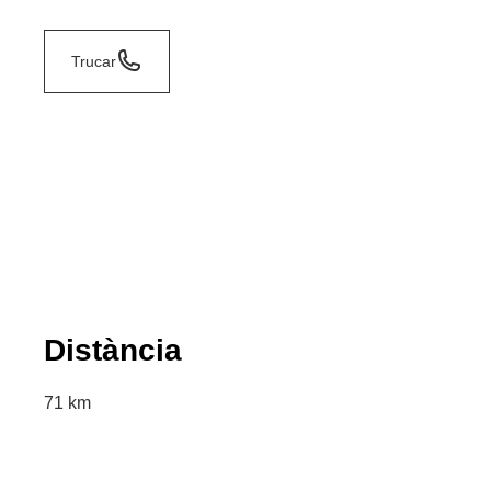
Trucar
Distància
71 km