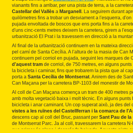
vianants fins a arribar, per una pista de terra, a la carret
Castellar del Vallès
a
Marganell
. La seguirem durant a
quilòmetres fins a trobar un desviament a l'esquerra, d'on 
pujada envoltada de boscos que ens porta fins a la carre
d'uns cinc-cents metres deixem la carretera, girem a l'esqu
urbanització El Prat i la travessem en direcció a la munta
Al final de la urbanització continuem en la mateixa direcció
pel camí de Santa Cecília. A l'altura de la masia de Can Ma
continuem pel corriol en pujada, seguint les marques de
d'aquest tram
de corriol, de 750 metres, en alguns punts
la bicicleta i caminar, fins que trobarem la pista que al c
porta a
Santa Cecília de Montserrat
. Anirem des de Santa
Can Maçana per la carretera BP-1103 del monestir de Mon
Al coll de Can Maçana comença un tram de 400 metres per
amb molta vegetació baixa i molt tècnic. En alguns punts
bicicleta i anar caminant. Un cop superat això, ja des del 
vistes a les ruïnes del Castellferran i la comarca de l'
descens cap al coll del Bruc, passant per
Sant Pau de la
de Montserrat Parc. Ja al coll, travessarem la carretera N-I
que primer és plana i després fa baixada. Aquesta pista e