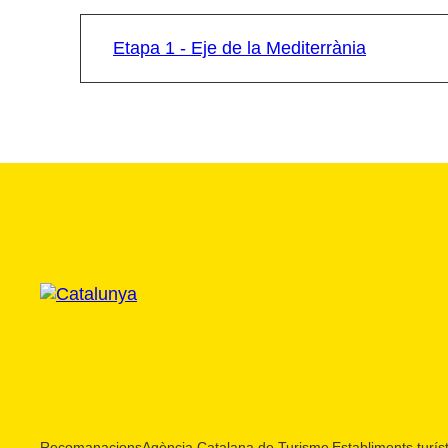
Etapa 1 - Eje de la Mediterrània
Recomanacions
Agència Catalana de Turisme
Establiments turíst