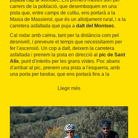
carrers de la població, que desemboquen en una
pista que, entre camps de cultiu, ens portarà a la
Masia de Massierol, que és un allotjament rural, i a la
carretera asfaltada que puja a
dalt del Montsec
.
Cal rodar amb calma, tant per la distància com pel
desnivell, i preveure el temps que necessitarem per
fer l'ascensió. Un cop a dalt, deixem la carretera
asfaltada i prenem la pista en direcció al
pic de Sant
Alís
, punt d'interès per les grans vistes. Poc abans
d'arribar al pic, prenem una pista a l'esquerra, amb
una porta per bestiar, que ens portarà fins a la
població de Beniure. Cal tenir molta precaució en
aquest tram, ja que degut al pendent i la longitud, els
Llegir més
frens de la bicicleta i els nostres braços patiran molt.
És convenient fer alguna parada per descansar i
aprofitar per gaudir de les magnífiques vistes.
Convé tenir especial atenció a la quantitat d'aigua que
portem i reomplir els bidons a la mínima oportunitat, ja
que a partir de Sant Esteve de la Sarga moltes
poblacions estan deshabitades i circulem per zones