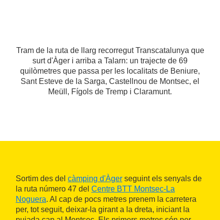
Tram de la ruta de llarg recorregut Transcatalunya que
surt d'Àger i arriba a Talarn: un trajecte de 69
quilòmetres que passa per les localitats de Beniure,
Sant Esteve de la Sarga, Castellnou de Montsec, el
Meüll, Fígols de Tremp i Claramunt.
Sortim des del
càmping d'Àger
seguint els senyals de
la ruta número 47 del
Centre BTT Montsec-La
Noguera
. Al cap de pocs metres prenem la carretera
per, tot seguit, deixar-la girant a la dreta, iniciant la
pujada cap al Montsec. Els primers metres són per