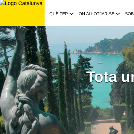
Saltar
al
QUÈ FER
ON ALLOTJAR-SE
SOB
contingut
Tota u