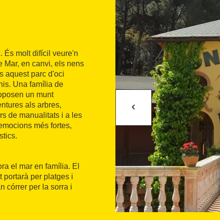
És molt difícil veure'n
e Mar, en canvi, els nens
 aquest parc d'oci
nis. Una família de
proposen un munt
entures als arbres,
rs de manualitats i a les
i emocions més fortes,
stics.
ra el mar en família. El
portarà per platges i
córrer per la sorra i
 del recorregut, entre
ins de Santa Clotilde
.