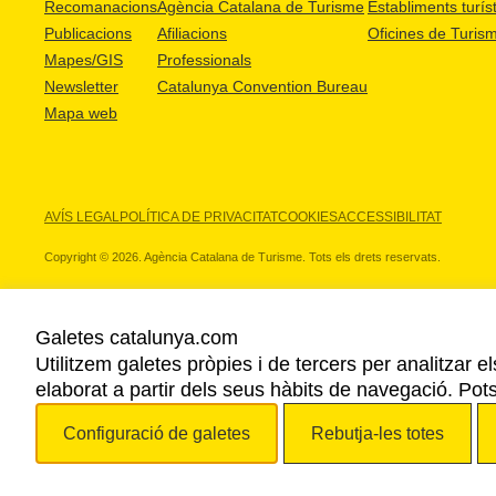
Recomanacions
Agència Catalana de Turisme
Establiments turíst
Publicacions
Afiliacions
Oficines de Turis
Mapes/GIS
Professionals
Newsletter
Catalunya Convention Bureau
Mapa web
AVÍS LEGAL
POLÍTICA DE PRIVACITAT
COOKIES
ACCESSIBILITAT
Copyright © 2026. Agència Catalana de Turisme. Tots els drets reservats.
Galetes catalunya.com
Utilitzem galetes pròpies i de tercers per analitzar e
ELS NOSTRES PARTNERS
elaborat a partir dels seus hàbits de navegació. Pot
Configuració de galetes
Rebutja-les totes