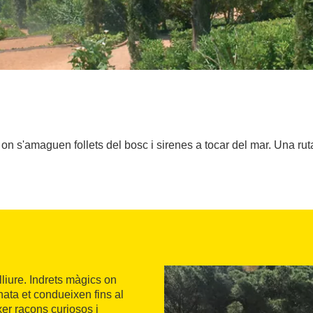
 s'amaguen follets del bosc i sirenes a tocar del mar. Una ruta
liure. Indrets màgics on
nata et condueixen fins al
er racons curiosos i