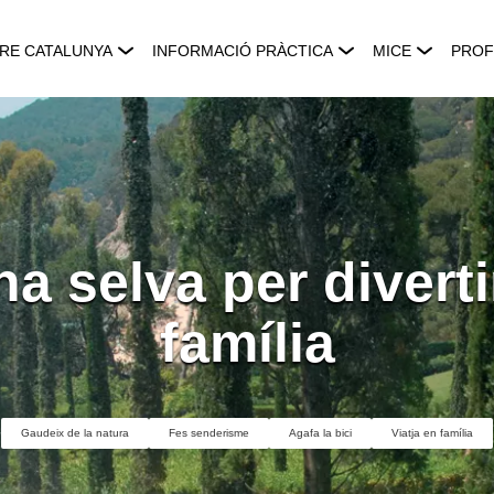
RE CATALUNYA
INFORMACIÓ PRÀCTICA
MICE
PROF
na selva per diverti
família
Gaudeix de la natura
Fes senderisme
Agafa la bici
Viatja en família