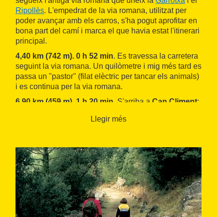
segueix l'antiga via romana que uneix la
Garrotxa
i el
Ripollès
. L'empedrat de la via romana, utilitzat per
poder avançar amb els carros, s'ha pogut aprofitar en
bona part del camí i marca el que havia estat l'itinerari
principal.
4,40 km (742 m). 0 h 52 min
. Es travessa la carretera
seguint la via romana. Un quilòmetre i mig més tard es
passa un "pastor" (filat elèctric per tancar els animals)
i es continua per la via romana.
6,90 km (459 m). 1 h 20 min
. S'arriba a
Can Climent
;
cal anar primer a l'esquerra i després a la dreta, avall
Llegir més
per un camí que es converteix en un corriolet i passa
la riera.
7,50 km (435 m). 1 h 30 min
. S'arriba a una pista
asfaltada; cal girar a la dreta. Al cap de vuit minuts es
travessa un rierol per sobre les pedres.
8,20 km (412 m). 1 h 38 min
. S'acaba la via romana i
s'entra a l'antiga carretera al Ripollès, que cal agafar
cap a l'esquerra fins a la carretera dels
túnels de
Capsacosta
. Després es continua recte per la pista