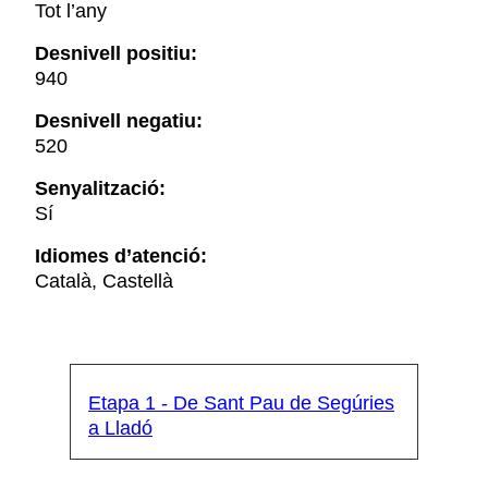
Tot l’any
Desnivell positiu:
940
Desnivell negatiu:
520
Senyalització:
Sí
Idiomes d’atenció:
Català, Castellà
Etapa 1 - De Sant Pau de Segúries
a Lladó