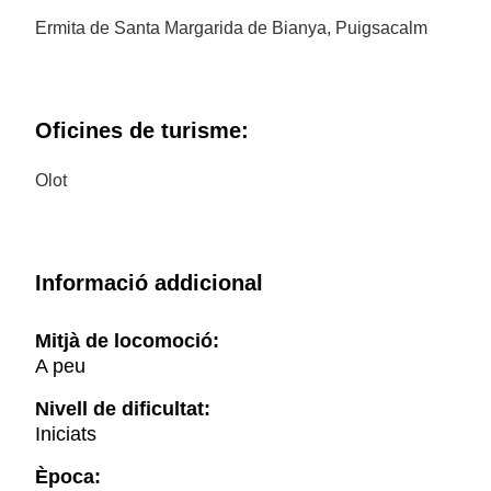
l'esquerra cap al carrer de l'Hospici, on hi ha l'
oficina
Ermita de Santa Margarida de Bianya, Puigsacalm
de turisme
. També es pot continuar recte pel carrer del
Bisbe Lorenzana, fins a l'estació d'autobusos (km
19,70; 4 h 53 min).
Oficines de turisme:
Olot
Informació addicional
Mitjà de locomoció:
A peu
Nivell de dificultat:
Iniciats
Època: