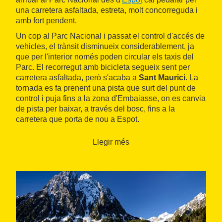
una carretera asfaltada, estreta, molt concorreguda i
amb fort pendent.
Un cop al Parc Nacional i passat el control d'accés de
vehicles, el trànsit disminueix considerablement, ja
que per l'interior només poden circular els taxis del
Parc. El recorregut amb bicicleta segueix sent per
carretera asfaltada, però s'acaba a
Sant Maurici
. La
tornada es fa prenent una pista que surt del punt de
control i puja fins a la zona d'Embaiasse, on es canvia
de pista per baixar, a través del bosc, fins a la
carretera que porta de nou a Espot.
Llegir més