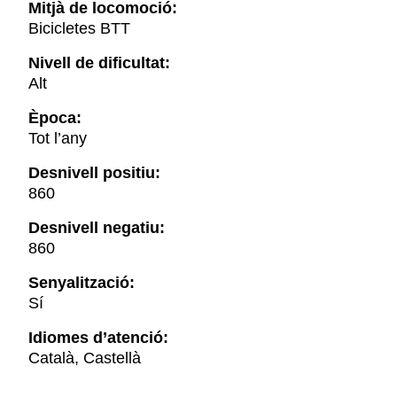
Mitjà de locomoció:
Bicicletes BTT
Nivell de dificultat:
Alt
Època:
Tot l’any
Desnivell positiu:
860
Desnivell negatiu:
860
Senyalització:
Sí
Idiomes d’atenció:
Català, Castellà