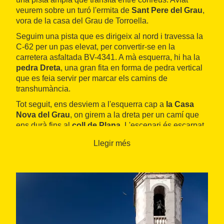
veurem sobre un turó l'ermita de
Sant Pere del Grau
,
vora de la casa del Grau de Torroella.
Seguim una pista que es dirigeix al nord i travessa la
C-62 per un pas elevat, per convertir-se en la
carretera asfaltada BV-4341. A mà esquerra, hi ha la
pedra Dreta
, una gran fita en forma de pedra vertical
que es feia servir per marcar els camins de
transhumància.
Tot seguit, ens desviem a l'esquerra cap a
la Casa
Nova del Grau
, on girem a la dreta per un camí que
ens durà fins al
coll de Plana
. L'escenari és escarpat,
amb un paisatge on s'alternen boscos i camps de
Llegir més
conreu. Al coll enllacem amb un tram del
GR 1
fins a
Caselles, on girem a la dreta per arribar al conjunt de
Sant Climent de la Riba
i davallar fins a la vora de la
riera de Merlès
.
Resseguim la riba esquerra aigües amunt fins a trobar
el torrent de Salselles, on hi ha el
càmping Riera de
Merlès
. El camí que puja pel costat del torrent arriba