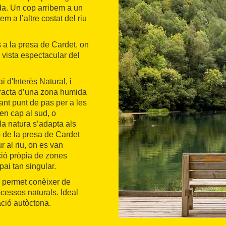
ada. Un cop arribem a un
m a l’altre costat del riu
s a la presa de Cardet, on
 vista espectacular del
 d'Interès Natural, i
tracta d’una zona humida
ant punt de pas per a les
en cap al sud, o
la natura s’adapta als
 de la presa de Cardet
 al riu, on es van
ció pròpia de zones
i tan singular.
e permet conèixer de
ocessos naturals. Ideal
ació autòctona.