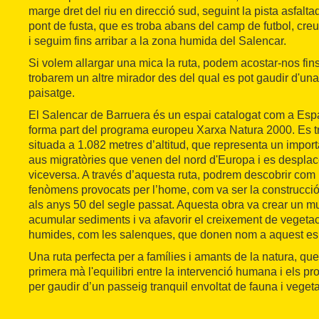
marge dret del riu en direcció sud, seguint la pista asfalt
pont de fusta, que es troba abans del camp de futbol, creue
i seguim fins arribar a la zona humida del Salencar.
Si volem allargar una mica la ruta, podem acostar-nos fin
trobarem un altre mirador des del qual es pot gaudir d'una
paisatge.
El Salencar de Barruera és un espai catalogat com a Espai
forma part del programa europeu Xarxa Natura 2000. Es 
situada a 1.082 metres d’altitud, que representa un import
aus migratòries que venen del nord d'Europa i es desplac
viceversa. A través d’aquesta ruta, podrem descobrir com 
fenòmens provocats per l’home, com va ser la construcció
als anys 50 del segle passat. Aquesta obra va crear un mur
acumular sediments i va afavorir el creixement de vegeta
humides, com les salenques, que donen nom a aquest espa
Una ruta perfecta per a famílies i amants de la natura, qu
primera mà l'equilibri entre la intervenció humana i els pr
per gaudir d’un passeig tranquil envoltat de fauna i veget