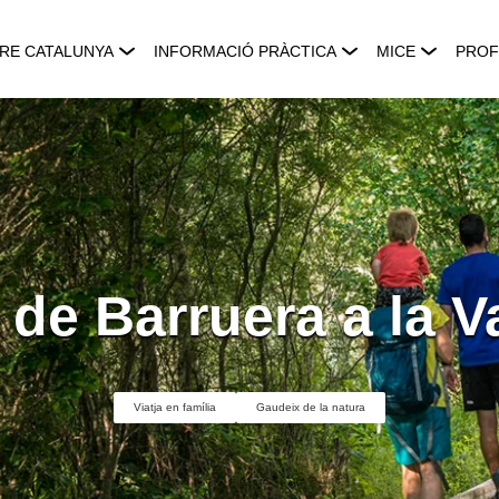
RE CATALUNYA
INFORMACIÓ PRÀCTICA
MICE
PROF
 de Barruera a la Va
Viatja en família
Gaudeix de la natura