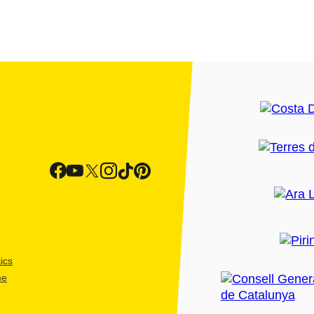
ics
me