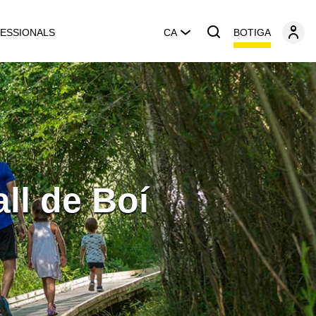
BOTIGA
ESSIONALS
CA
ll de Boí