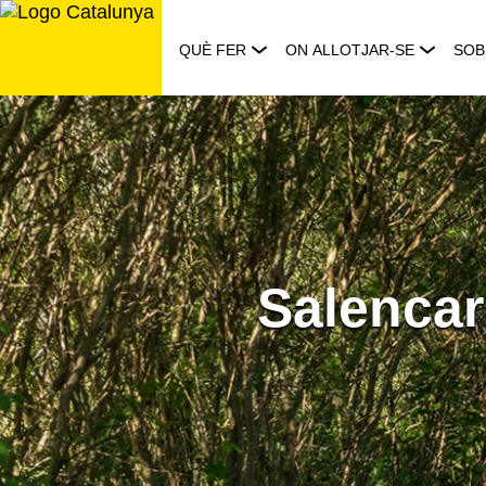
Saltar
al
QUÈ FER
ON ALLOTJAR-SE
SOB
contingut
Salencar