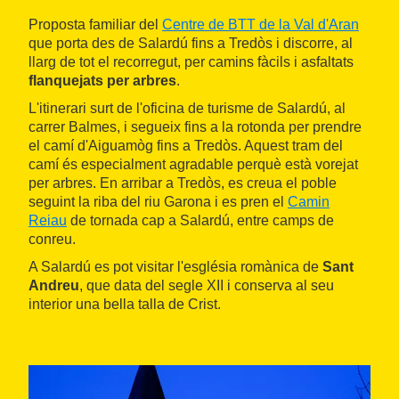
Proposta familiar del
Centre de BTT de la Val d'Aran
que porta des de Salardú fins a Tredòs i discorre, al
llarg de tot el recorregut, per camins fàcils i asfaltats
flanquejats per arbres
.
L'itinerari surt de l'oficina de turisme de Salardú, al
carrer Balmes, i segueix fins a la rotonda per prendre
el camí d'Aiguamòg fins a Tredòs. Aquest tram del
camí és especialment agradable perquè està vorejat
per arbres. En arribar a Tredòs, es creua el poble
seguint la riba del riu Garona i es pren el
Camin
Reiau
de tornada cap a Salardú, entre camps de
conreu.
A Salardú es pot visitar l'església romànica de
Sant
Andreu
, que data del segle XII i conserva al seu
interior una bella talla de Crist.