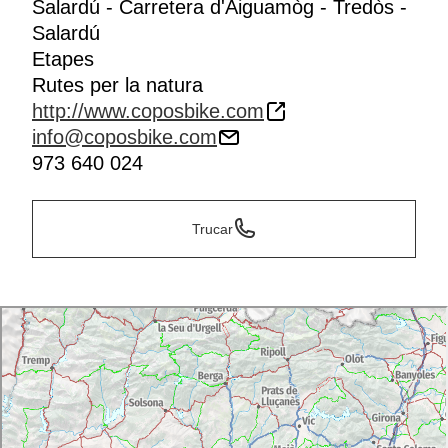
Salardú - Carretera d'Aiguamòg - Tredòs -
Salardú
Etapes
Rutes per la natura
http://www.coposbike.com
info@coposbike.com
973 640 024
Trucar