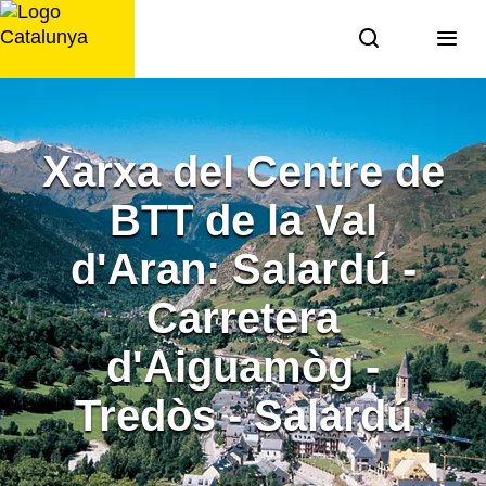
Saltar
al
contingut
Xarxa del Centre de
BTT de la Val
d'Aran: Salardú -
Carretera
d'Aiguamòg -
Tredòs - Salardú